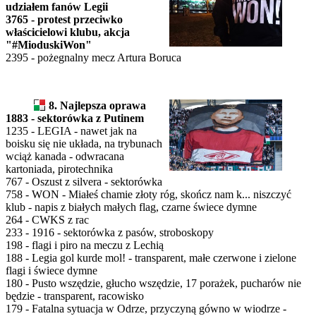
udziałem fanów Legii
3765 - protest przeciwko
właścicielowi klubu, akcja
"#MioduskiWon"
2395 - pożegnalny mecz Artura Boruca
8. Najlepsza oprawa
1883 - sektorówka z Putinem
1235 - LEGIA - nawet jak na
boisku się nie układa, na trybunach
wciąż kanada - odwracana
kartoniada, pirotechnika
767 - Oszust z silvera - sektorówka
758 - WON - Miałeś chamie złoty róg, skończ nam k... niszczyć
klub - napis z białych małych flag, czarne świece dymne
264 - CWKS z rac
233 - 1916 - sektorówka z pasów, stroboskopy
198 - flagi i piro na meczu z Lechią
188 - Legia gol kurde mol! - transparent, małe czerwone i zielone
flagi i świece dymne
180 - Pusto wszędzie, głucho wszędzie, 17 porażek, pucharów nie
będzie - transparent, racowisko
179 - Fatalna sytuacja w Odrze, przyczyną gówno w wiodrze -