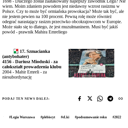
1698 - Dlaczego został zaatakowany najlepszy zawodnik Legii? Nie
wiem. Moim zdaniem powodem jest niedawny wzrost rasizmu w
Polsce. Czy to może być ormiańska prowokacja? Może tak być, ale
nie jestem pewien na 100 procent. Pewną rolę może również
odegrać narastający rasizm przeciwko obcokrajowcom w Europie.
Może stało się to dlatego, że jest muzułmaninem. Musi być jakiś
powód - prawnik Mahira Emreliego
17. Szmacianka
(antybohater)
4156 - Dariusz Mioduski - za
całokształt prowadzenia klubu
2004 - Mahir Emreli - za
niesubordynację
PODAJ TEN NEWS DALEJ:
#
Legia Warszawa
#
plebiscyt
#
eLki
#
podsumowanie roku
#
2022