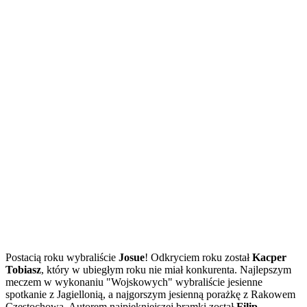
Postacią roku wybraliście
Josue
! Odkryciem roku został
Kacper
Tobiasz
, który w ubiegłym roku nie miał konkurenta. Najlepszym
meczem w wykonaniu "Wojskowych" wybraliście jesienne
spotkanie z Jagiellonią, a najgorszym jesienną porażkę z Rakowem
Częstochowa. Autorem najpiękniejszej bramki został
Filip