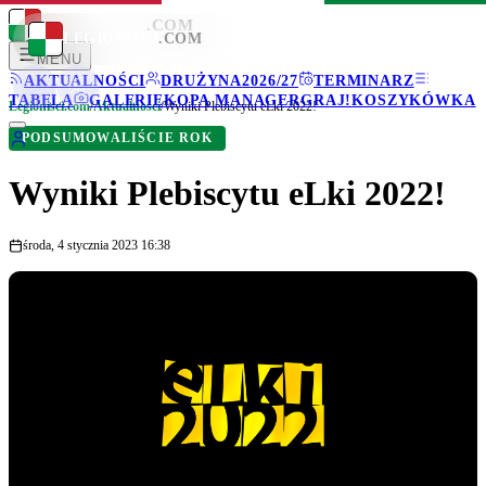
LEGIONISCI
.COM
LEGIONISCI
.COM
MENU
AKTUALNOŚCI
DRUŻYNA
2026/27
TERMINARZ
TABELA
GALERIE
KOPA MANAGER
GRAJ!
KOSZYKÓWKA
Legionisci.com
/
Aktualności
/
Wyniki Plebiscytu eLki 2022!
PODSUMOWALIŚCIE ROK
Wyniki Plebiscytu eLki 2022!
środa, 4 stycznia 2023 16:38