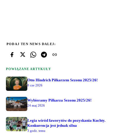
PODAJ TEN NEWS DALEJ:
POWIĄZANE ARTYKUŁY
Otto Hindrich Piłkarzem Sezonu 2025/26!
8 cze 2026
Wybieramy Piłkarza Sezonu 2025/26!
24 maj 2026
Legia wśród faworytów do pozyskania Kuchty.
Konkurencja jest jednak silna
3 godz. temu