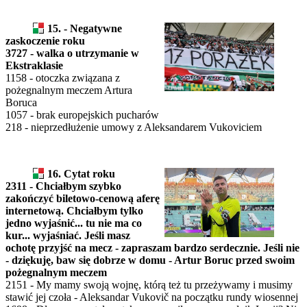
15. - Negatywne
zaskoczenie roku
3727 - walka o utrzymanie w
Ekstraklasie
1158 - otoczka związana z
pożegnalnym meczem Artura
Boruca
1057 - brak europejskich pucharów
218 - nieprzedłużenie umowy z Aleksandarem Vukoviciem
16. Cytat roku
2311 - Chciałbym szybko
zakończyć biletowo-cenową aferę
internetową. Chciałbym tylko
jedno wyjaśnić... tu nie ma co
kur... wyjaśniać. Jeśli masz
ochotę przyjść na mecz - zapraszam bardzo serdecznie. Jeśli nie
- dziękuję, baw się dobrze w domu - Artur Boruc przed swoim
pożegnalnym meczem
2151 - My mamy swoją wojnę, którą też tu przeżywamy i musimy
stawić jej czoła - Aleksandar Vukovič na początku rundy wiosennej