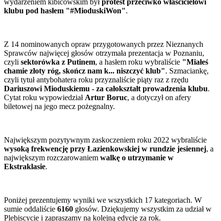
wydarzeniem kibicowskim był
protest przeciwko właścicielowi
klubu pod hasłem "#MioduskiWon"
.
Z 14 nominowanych opraw przygotowanych przez Nieznanych
Sprawców najwięcej głosów otrzymała prezentacja w Poznaniu,
czyli
sektorówka z Putinem
, a hasłem roku wybraliście
"Miałeś
chamie złoty róg, skończ nam k... niszczyć klub"
. Szmaciankę,
czyli tytuł antybohatera roku przyznaliście piąty raz z rzędu
Dariuszowi Mioduskiemu - za całokształt prowadzenia klubu
.
Cytat roku wypowiedział
Artur Boruc
, a dotyczył on afery
biletowej na jego mecz pożegnalny.
Największym pozytywnym zaskoczeniem roku 2022 wybraliście
wysoką frekwencję przy Łazienkowskiej w rundzie jesiennej
, a
największym rozczarowaniem
walkę o utrzymanie w
Ekstraklasie
.
Poniżej prezentujemy wyniki we wszystkich 17 kategoriach. W
sumie oddaliście
6160
głosów. Dziękujemy wszystkim za udział w
Plebiscycie i zapraszamy na kolejną edycję za rok.