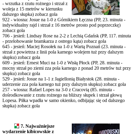
- wrzutka z rzutu rożnego i strzał z
woleja z 15 metrów w kierunku
dalszego słupka) zobacz gola
922 - wiosna: Josue na 1-0 z Górnikiem Łęczna (PP, 23. minuta -
indywidualny rajd i strzał z 16 metrów prosto pod poprzeczkę)
zobacz gola
706 - jesień: Lindsay Rose na 2-2 z Lechią Gdańsk (PP, 117. minuta
- przelobowanie bramkarza z ostrego kąta) zobacz gola
645 - jesień: Maciej Rosołek na 1-0 z Wartą Poznań (23. minuta -
strzał z powietrza z linii pola karnego wolejem tuż przy dalszym
słupku) zobacz gola
609 - jesień: Ernest Muci na 1-0 z Wisłą Płock (PP, 28. minuta -
mocny strzał po ziemi zza pola karnego z ponad 20 metrów tuż przy
słupku) zobacz gola
529 - jesień: Josue na 1-1 z Jagiellonią Białystok (28. minuta -
uderzenie zza pola karnego tuż przy dalszym słupku) zobacz gola
257 - wiosna: Rafael Lopes na 3-0 z Cracovią (85. minuta -
dośrodkowanie z rzutu rożnego na bliższy słupek i strzał głową
Lopesa. Piłka wpadła w samo okienko, odbijając się od dalszego
słupka) zobacz gola
7. Najważniejsze
wydarzenie kibicowskie z