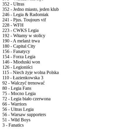
352 - Ultras
352 - Jedno miasto, jeden klub
246 - Legia & Radomiak
241 - Pjus. Toujours vif
228 - WFH
223 - CWKS Legia
192 - Witamy w stolicy
190 - A melanż trwa
180 - Capital City
156 - Fanatycy
154 - Forza Legia
146 - Mioduski won
126 - Legioniści
115 - Niech żyje wolna Polska
110 - Łazienkowska 3
92 - Walczyć trenować
80 - Legia Fans
75 - Mocno Legia
72 - Legia biało czerwona
66 - Warriors
56 - Ultras Legia
56 - Warsaw supporters
51 - Wild Boys
3 - Fanatics