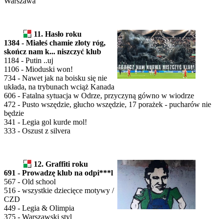
Warszawa
11. Hasło roku
1384 - Miałeś chamie złoty róg,
skończ nam k... niszczyć klub
1184 - Putin ..uj
1106 - Mioduski won!
734 - Nawet jak na boisku się nie
układa, na trybunach wciąż Kanada
606 - Fatalna sytuacja w Odrze, przyczyną gówno w wiodrze
472 - Pusto wszędzie, głucho wszędzie, 17 porażek - pucharów nie
będzie
341 - Legia gol kurde mol!
333 - Oszust z silvera
12. Graffiti roku
691 - Prowadzę klub na odpi***l
567 - Old school
516 - wszystkie dziecięce motywy /
CZD
449 - Legia & Olimpia
375 - Warszawski styl