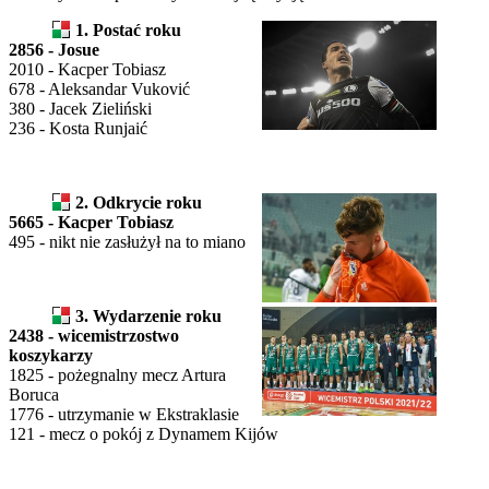
1. Postać roku
2856 - Josue
2010 - Kacper Tobiasz
678 - Aleksandar Vuković
380 - Jacek Zieliński
236 - Kosta Runjaić
2. Odkrycie roku
5665 - Kacper Tobiasz
495 - nikt nie zasłużył na to miano
3. Wydarzenie roku
2438 - wicemistrzostwo
koszykarzy
1825 - pożegnalny mecz Artura
Boruca
1776 - utrzymanie w Ekstraklasie
121 - mecz o pokój z Dynamem Kijów