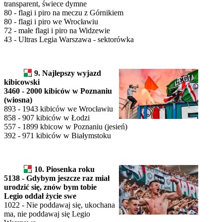
transparent, świece dymne
80 - flagi i piro na meczu z Górnikiem
80 - flagi i piro we Wrocławiu
72 - małe flagi i piro na Widzewie
43 - Ultras Legia Warszawa - sektorówka
9. Najlepszy wyjazd
kibicowski
3460 - 2000 kibiców w Poznaniu
(wiosna)
893 - 1943 kibiców we Wrocławiu
858 - 907 kibiców w Łodzi
557 - 1899 kbicow w Poznaniu (jesień)
392 - 971 kibiców w Białymstoku
10. Piosenka roku
5138 - Gdybym jeszcze raz miał
urodzić się, znów bym tobie
Legio oddał życie swe
1022 - Nie poddawaj się, ukochana
ma, nie poddawaj się Legio