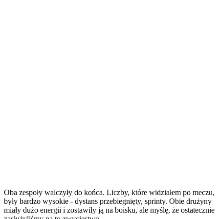
Oba zespoły walczyły do końca. Liczby, które widziałem po meczu,
były bardzo wysokie - dystans przebiegnięty, sprinty. Obie drużyny
miały dużo energii i zostawiły ją na boisku, ale myślę, że ostatecznie
zasłużyliśmy na to zwycięstwo.