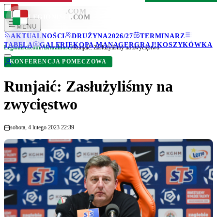
LEGIONISCI
.COM
LEGIONISCI
.COM
MENU
AKTUALNOŚCI
DRUŻYNA
2026/27
TERMINARZ
TABELA
GALERIE
KOPA MANAGER
GRAJ!
KOSZYKÓWKA
Legionisci.com
/
Aktualności
/
Runjaić: Zasłużyliśmy na zwycięstwo
KONFERENCJA POMECZOWA
Runjaić: Zasłużyliśmy na
zwycięstwo
sobota, 4 lutego 2023 22:39