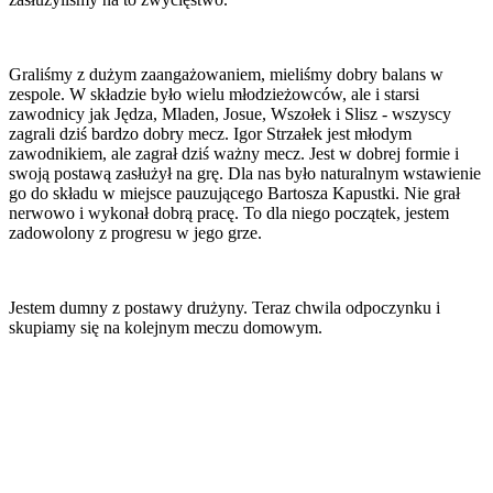
Graliśmy z dużym zaangażowaniem, mieliśmy dobry balans w
zespole. W składzie było wielu młodzieżowców, ale i starsi
zawodnicy jak Jędza, Mladen, Josue, Wszołek i Slisz - wszyscy
zagrali dziś bardzo dobry mecz. Igor Strzałek jest młodym
zawodnikiem, ale zagrał dziś ważny mecz. Jest w dobrej formie i
swoją postawą zasłużył na grę. Dla nas było naturalnym wstawienie
go do składu w miejsce pauzującego Bartosza Kapustki. Nie grał
nerwowo i wykonał dobrą pracę. To dla niego początek, jestem
zadowolony z progresu w jego grze.
Jestem dumny z postawy drużyny. Teraz chwila odpoczynku i
skupiamy się na kolejnym meczu domowym.