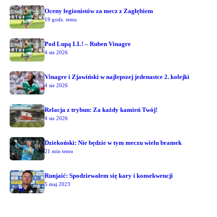
Oceny legionistów za mecz z Zagłębiem
19 godz. temu
Pod Lupą LL! – Ruben Vinagre
4 sie 2026
Vinagre i Zjawiński w najlepszej jedenastce 2. kolejki
4 sie 2026
Relacja z trybun: Za każdy kamień Twój!
4 sie 2026
Dziekoński: Nie będzie w tym meczu wielu bramek
21 min temu
Runjaić: Spodziewałem się kary i konsekwencji
5 maj 2023