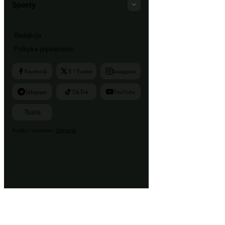
Sporty
Redakcja
Polityka prywatności
Facebook
X / Twitter
Instagram
Telegram
TikTok
YouTube
RSS
Projekt i wykonanie:
24style.pl