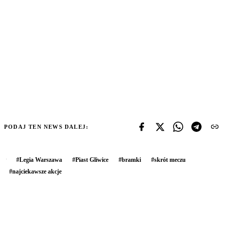
PODAJ TEN NEWS DALEJ:
#
Legia Warszawa
#
Piast Gliwice
#
bramki
#
skrót meczu
#
najciekawsze akcje