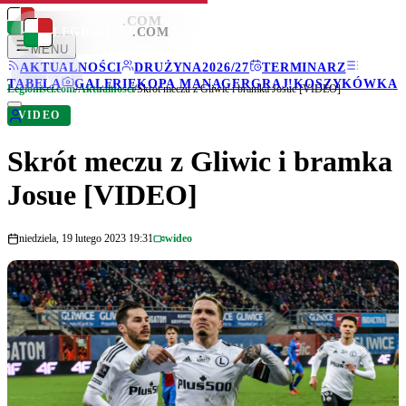
LEGIONISCI
.COM
LEGIONISCI
.COM
MENU
AKTUALNOŚCI
DRUŻYNA
2026/27
TERMINARZ
TABELA
GALERIE
KOPA MANAGER
GRAJ!
KOSZYKÓWKA
Legionisci.com
/
Aktualności
/
Skrót meczu z Gliwic i bramka Josue [VIDEO]
VIDEO
Skrót meczu z Gliwic i bramka
Josue [VIDEO]
niedziela, 19 lutego 2023 19:31
wideo