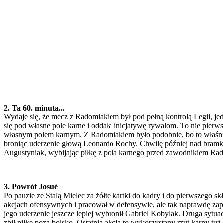
2. Ta 60. minuta...
Wydaje się, że mecz z Radomiakiem był pod pełną kontrolą Legii, je
się pod własne pole karne i oddała inicjatywę rywalom. To nie pierws
własnym polem karnym. Z Radomiakiem było podobnie, bo to właśnie
broniąc uderzenie głową Leonardo Rochy. Chwilę później nad bramką 
Augustyniak, wybijając piłkę z pola karnego przed zawodnikiem Radomi
3. Powrót Josué
Po pauzie ze Stalą Mielec za żółte kartki do kadry i do pierwszego s
akcjach ofensywnych i pracował w defensywie, ale tak naprawdę zapam
jego uderzenie jeszcze lepiej wybronił Gabriel Kobylak. Druga sytu
zbił piłkę poza boisko. Ostatnia akcja to wykorzystany rzut karny tu