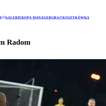
A
GALERIE
KOPA MANAGER
GRAJ!
KOSZYKÓWKA
em Radom