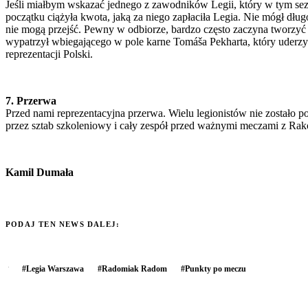
Jeśli miałbym wskazać jednego z zawodników Legii, który w tym sez
początku ciążyła kwota, jaką za niego zapłaciła Legia. Nie mógł dług
nie mogą przejść. Pewny w odbiorze, bardzo często zaczyna tworzyć
wypatrzył wbiegającego w pole karne Tomáša Pekharta, który uderzył
reprezentacji Polski.
7. Przerwa
Przed nami reprezentacyjna przerwa. Wielu legionistów nie zostało p
przez sztab szkoleniowy i cały zespół przed ważnymi meczami z Ra
Kamil Dumała
PODAJ TEN NEWS DALEJ:
#
Legia Warszawa
#
Radomiak Radom
#
Punkty po meczu