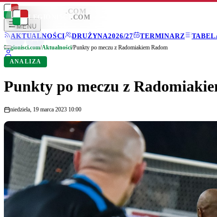
LEGIONISCI
.COM
LEGIONISCI
.COM
MENU
AKTUALNOŚCI
DRUŻYNA
2026/27
TERMINARZ
TABEL
Legionisci.com
/
Aktualności
/
Punkty po meczu z Radomiakiem Radom
ANALIZA
Punkty po meczu z Radomiaki
niedziela, 19 marca 2023 10:00