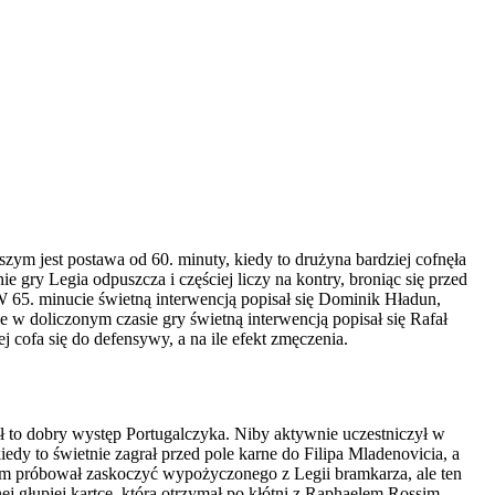
ym jest postawa od 60. minuty, kiedy to drużyna bardziej cofnęła
 gry Legia odpuszcza i częściej liczy na kontry, broniąc się przed
65. minucie świetną interwencją popisał się Dominik Hładun,
w doliczonym czasie gry świetną interwencją popisał się Rafał
 cofa się do defensywy, a na ile efekt zmęczenia.
był to dobry występ Portugalczyka. Niby aktywnie uczestniczył w
edy to świetnie zagrał przed pole karne do Filipa Mladenovicia, a
niem próbował zaskoczyć wypożyczonego z Legii bramkarza, ale ten
ej głupiej kartce, którą otrzymał po kłótni z Raphaelem Rossim.