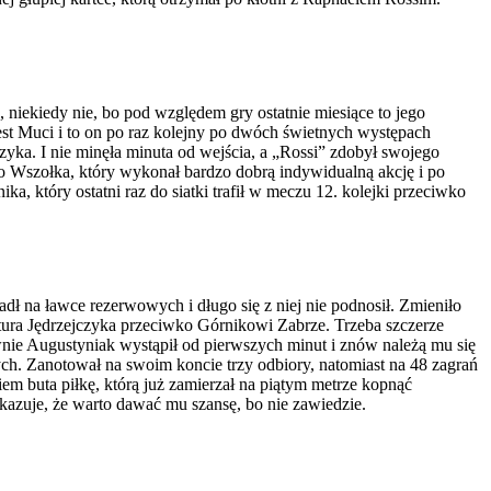
, niekiedy nie, bo pod względem gry ostatnie miesiące to jego
nest Muci i to on po raz kolejny po dwóch świetnych występach
yka. I nie minęła minuta od wejścia, a „Rossi” zdobył swojego
do Wszołka, który wykonał bardzo dobrą indywidualną akcję i po
a, który ostatni raz do siatki trafił w meczu 12. kolejki przeciwko
ł na ławce rezerwowych i długo się z niej nie podnosił. Zmieniło
rtura Jędrzejczyka przeciwko Górnikowi Zabrze. Trzeba szczerze
nie Augustyniak wystąpił od pierwszych minut i znów należą mu się
h. Zanotował na swoim koncie trzy odbiory, natomiast na 48 zagrań
em buta piłkę, którą już zamierzał na piątym metrze kopnąć
zuje, że warto dawać mu szansę, bo nie zawiedzie.