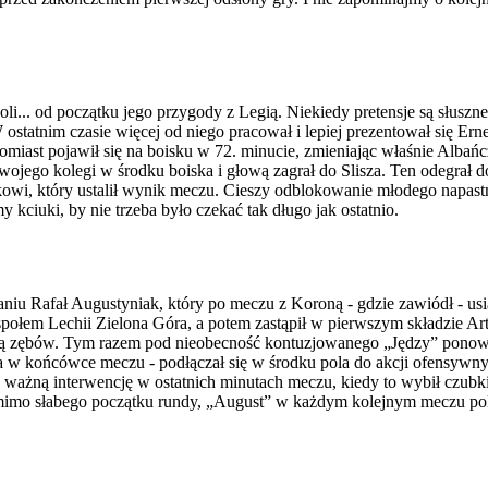
oli... od początku jego przygody z Legią. Niekiedy pretensje są słuszne
 ostatnim czasie więcej od niego pracował i lepiej prezentował się Er
miast pojawił się na boisku w 72. minucie, zmieniając właśnie Albańcz
swojego kolegi w środku boiska i głową zagrał do Slisza. Ten odegrał 
owi, który ustalił wynik meczu. Cieszy odblokowanie młodego napastnik
kciuki, by nie trzeba było czekać tak długo jak ostatnio.
u Rafał Augustyniak, który po meczu z Koroną - gdzie zawiódł - usiad
espołem Lechii Zielona Góra, a potem zastąpił w pierwszym składzie A
tratą zębów. Tym razem pod nieobecność kontuzjowanego „Jędzy” ponow
 w końcówce meczu - podłączał się w środku pola do akcji ofensywnyc
 ważną interwencję w ostatnich minutach meczu, kiedy to wybił czubki
mo słabego początku rundy, „August” w każdym kolejnym meczu poka