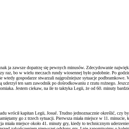
dnak ja zawsze dopatrzę się pewnych minusów. Zdecydowanie największ
zy raz, bo w wielu meczach rundy wiosennej było podobnie. Po godzinie
 wtedy gospodarze stwarzali najgroźniejsze sytuacje podbramkowe. W 
uderzył ten sam zawodnik po dośrodkowaniu z rzutu rożnego. Jeszcze 
aka. Jestem ciekaw, na ile to taktyka Legii, że od 60. minuty bardziej
kładu wrócił kapitan Legii, Josué. Trudno jednoznacznie określić, czy 
iętamy go z trzech sytuacji. Pierwsza miała miejsce w 11. minucie, ki
acja miała miejsce około 41. minuty gry, kiedy to technicznym uderze
ż przed zakończeniem pierwszej odsłony gry. I nie zapominajmy o kolejn