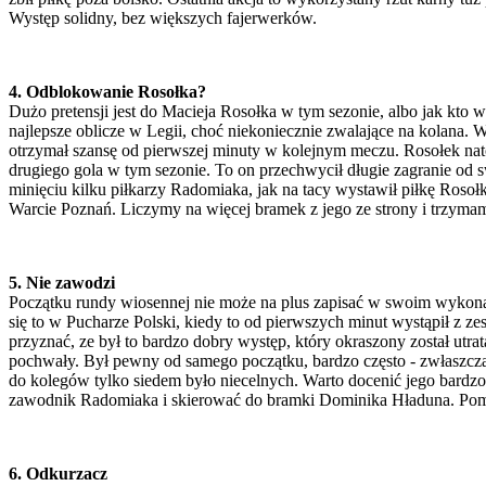
Występ solidny, bez większych fajerwerków.
4. Odblokowanie Rosołka?
Dużo pretensji jest do Macieja Rosołka w tym sezonie, albo jak kto w
najlepsze oblicze w Legii, choć niekoniecznie zwalające na kolana. W
otrzymał szansę od pierwszej minuty w kolejnym meczu. Rosołek nato
drugiego gola w tym sezonie. To on przechwycił długie zagranie od 
minięciu kilku piłkarzy Radomiaka, jak na tacy wystawił piłkę Rosołk
Warcie Poznań. Liczymy na więcej bramek z jego ze strony i trzymamy 
5. Nie zawodzi
Początku rundy wiosennej nie może na plus zapisać w swoim wykonani
się to w Pucharze Polski, kiedy to od pierwszych minut wystąpił z z
przyznać, ze był to bardzo dobry występ, który okraszony został u
pochwały. Był pewny od samego początku, bardzo często - zwłaszcza
do kolegów tylko siedem było niecelnych. Warto docenić jego bardzo
zawodnik Radomiaka i skierować do bramki Dominika Hładuna. Pomi
6. Odkurzacz