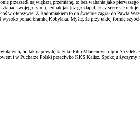
onie przeszedł największą przemianę, to bez wahania jako pierwszego
o złapać swojego rytmu, jednak jak już go złapał, to aż serce się radu
 coś w ofensywie. Z Radomiakiem to on świetnie zagrał do Pawła Wszoł
 wysoko ponad bramką Kobylaka. Myślę, że przy takiej formie szybciej
owołanych, bo tak naprawdę to tylko Filip Mladenović i Igor Strzałek.
kowem i w Pucharze Polski przeciwko KKS Kalisz. Spokoju życzymy n