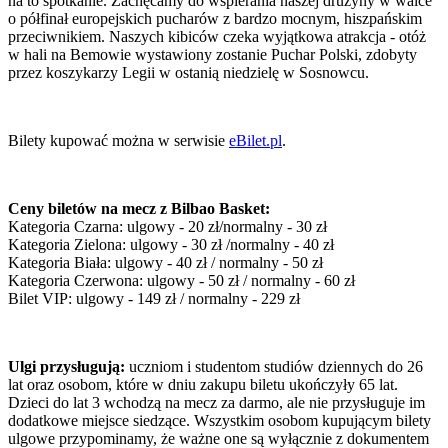
na to spotkanie. Zachęcamy do wspierania naszej drużyny w walce
o półfinał europejskich pucharów z bardzo mocnym, hiszpańskim
przeciwnikiem. Naszych kibiców czeka wyjątkowa atrakcja - otóż
w hali na Bemowie wystawiony zostanie Puchar Polski, zdobyty
przez koszykarzy Legii w ostanią niedzielę w Sosnowcu.
Bilety kupować można w serwisie
eBilet.pl
.
Ceny biletów na mecz z Bilbao Basket:
Kategoria Czarna: ulgowy - 20 zł/normalny - 30 zł
Kategoria Zielona: ulgowy - 30 zł /normalny - 40 zł
Kategoria Biała: ulgowy - 40 zł / normalny - 50 zł
Kategoria Czerwona: ulgowy - 50 zł / normalny - 60 zł
Bilet VIP: ulgowy - 149 zł / normalny - 229 zł
Ulgi przysługują:
uczniom i studentom studiów dziennych do 26
lat oraz osobom, które w dniu zakupu biletu ukończyły 65 lat.
Dzieci do lat 3 wchodzą na mecz za darmo, ale nie przysługuje im
dodatkowe miejsce siedzące. Wszystkim osobom kupującym bilety
ulgowe przypominamy, że ważne one są wyłącznie z dokumentem