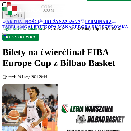
LEGIONISCI
.COM
LEGIONISCI
.COM
MENU
AKTUALNOŚCI
DRUŻYNA
2026/27
TERMINARZ
TABELA
GALERIE
KOPA MANAGER
GRAJ!
KOSZYKÓWKA
Legionisci.com
/
Aktualności
/
Bilety na ćwierćfinał FIBA Europe Cup z Bilbao Basket
KOSZYKÓWKA
Bilety na ćwierćfinał FIBA
Europe Cup z Bilbao Basket
wtorek, 20 lutego 2024 20:16