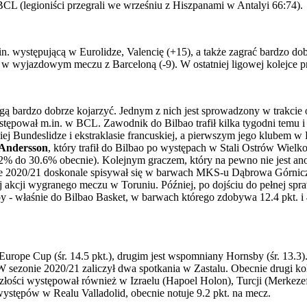
 BCL (legioniści przegrali we wrześniu z Hiszpanami w Antalyi 66:74).
n. występującą w Eurolidze, Valencię (+15), a także zagrać bardzo d
e w wyjazdowym meczu z Barceloną (-9). W ostatniej ligowej kolejce 
ogą bardzo dobrze kojarzyć. Jednym z nich jest sprowadzony w trakci
tępował m.in. w BCL. Zawodnik do Bilbao trafił kilka tygodni temu i
iej Bundeslidze i ekstraklasie francuskiej, a pierwszym jego klubem w
 Andersson
, który trafił do Bilbao po występach w Stali Ostrów Wielko
42% do 30.6% obecnie). Kolejnym graczem, który na pewno nie jest ano
 2020/21 doskonale spisywał się w barwach MKS-u Dąbrowa Górnicza (śr
 akcji wygranego meczu w Toruniu. Później, po dojściu do pełnej spraw
- właśnie do Bilbao Basket, w barwach którego zdobywa 12.4 pkt. i 4.8
rope Cup (śr. 14.5 pkt.), drugim jest wspomniany Hornsby (śr. 13.3).
ezonie 2020/21 zaliczył dwa spotkania w Zastalu. Obecnie drugi kole
eszłości występował również w Izraelu (Hapoel Holon), Turcji (Merkeze
występów w Realu Valladolid, obecnie notuje 9.2 pkt. na mecz.