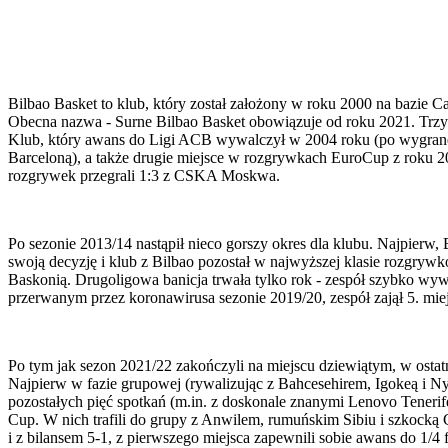
Bilbao Basket to klub, który został założony w roku 2000 na bazie C
Obecna nazwa - Surne Bilbao Basket obowiązuje od roku 2021. Trzyk
Klub, który awans do Ligi ACB wywalczył w 2004 roku (po wygranej
Barceloną), a także drugie miejsce w rozgrywkach EuroCup z roku 2
rozgrywek przegrali 1:3 z CSKA Moskwa.
Po sezonie 2013/14 nastąpił nieco gorszy okres dla klubu. Najpierw
swoją decyzję i klub z Bilbao pozostał w najwyższej klasie rozgryw
Baskonią. Drugoligowa banicja trwała tylko rok - zespół szybko wywa
przerwanym przez koronawirusa sezonie 2019/20, zespół zajął 5. miej
Po tym jak sezon 2021/22 zakończyli na miejscu dziewiątym, w ostat
Najpierw w fazie grupowej (rywalizując z Bahcesehirem, Igokeą i Ny
pozostałych pięć spotkań (m.in. z doskonale znanymi Lenovo Tener
Cup. W nich trafili do grupy z Anwilem, rumuńskim Sibiu i szkocką
i z bilansem 5-1, z pierwszego miejsca zapewnili sobie awans do 1/4 f