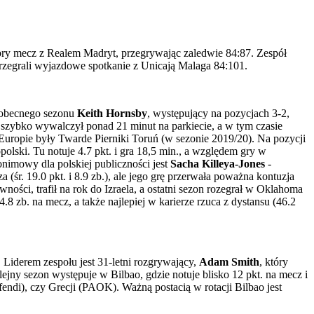
obry mecz z Realem Madryt, przegrywając zaledwie 84:87. Zespół
przegrali wyjazdowe spotkanie z Unicają Malaga 84:101.
e obecnego sezonu
Keith Hornsby
, występujący na pozycjach 3-2,
 szybko wywalczył ponad 21 minut na parkiecie, a w tym czasie
 Europie były Twarde Pierniki Toruń (w sezonie 2019/20). Na pozycji
polski. Tu notuje 4.7 pkt. i gra 18,5 min., a względem gry w
nimowy dla polskiej publiczności jest
Sacha Killeya-Jones
-
. 19.0 pkt. i 8.9 zb.), ale jego grę przerwała poważna kontuzja
ności, trafił na rok do Izraela, a ostatni sezon rozegrał w Oklahoma
 zb. na mecz, a także najlepiej w karierze rzuca z dystansu (46.2
 Liderem zespołu jest 31-letni rozgrywający,
Adam Smith
, który
jny sezon występuje w Bilbao, gdzie notuje blisko 12 pkt. na mecz i
fendi), czy Grecji (PAOK). Ważną postacią w rotacji Bilbao jest