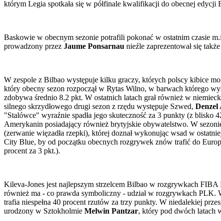
którym Legia spotkała się w półfinale kwalifikacji do obecnej edycji
Baskowie w obecnym sezonie potrafili pokonać w ostatnim czasie m.i
prowadzony przez
Jaume Ponsarnau
nieźle zaprezentował się takż
W zespole z Bilbao występuje kilku graczy, których polscy kibice m
który obecny sezon rozpoczął w Rytas Wilno, w barwach którego wys
zdobywa średnio 8.2 pkt. W ostatnich latach grał również w niemieck
silnego skrzydłowego drugi sezon z rzędu występuje Szwed,
Denzel
"Stalówce" wyraźnie spadła jego skuteczność za 3 punkty (z blisko 
Amerykanin posiadający również brytyjskie obywatelstwo. W sezonie
(zerwanie więzadła rzepki), której doznał wykonując wsad w ostatniej
City Blue, by od początku obecnych rozgrywek znów trafić do Europy 
procent za 3 pkt.).
Kileva-Jones jest najlepszym strzelcem Bilbao w rozgrywkach FIBA Eu
również ma - co prawda symboliczny - udział w rozgrywkach PLK. W s
trafia niespełna 40 procent rzutów za trzy punkty. W niedalekiej prz
urodzony w Sztokholmie
Melwin Pantzar
, który pod dwóch latach 