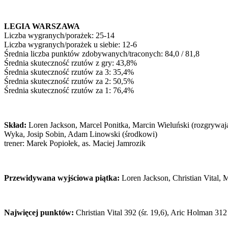
LEGIA WARSZAWA
Liczba wygranych/porażek: 25-14
Liczba wygranych/porażek u siebie: 12-6
Średnia liczba punktów zdobywanych/traconych: 84,0 / 81,8
Średnia skuteczność rzutów z gry: 43,8%
Średnia skuteczność rzutów za 3: 35,4%
Średnia skuteczność rzutów za 2: 50,5%
Średnia skuteczność rzutów za 1: 76,4%
Skład:
Loren Jackson, Marcel Ponitka, Marcin Wieluński (rozgrywając
Wyka, Josip Sobin, Adam Linowski (środkowi)
trener: Marek Popiołek, as. Maciej Jamrozik
Przewidywana wyjściowa piątka:
Loren Jackson, Christian Vital, 
Najwięcej punktów:
Christian Vital 392 (śr. 19,6), Aric Holman 31