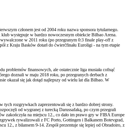
 pierwszym członem jest od 2004 roku nazwa sponsora tytularnego.
at klub występuje w bardzo nowoczesnym obiekcie Bilbao Arena.
wywalczone w 2011 roku (po przegranym 0:3 finale play-off z
 z Kraju Basków dotarł do ćwierćfinału Euroligi - na tym etapie
du problemów finansowych, ale ostatecznie liga musiała cofnąć
którego doznali w maju 2018 roku, po przegranych derbach z
e okazał się jak dotąd najlepszy od wielu lat dla Bilbao. W
w tych rozgrywkach zaprezentowali się z bardzo dobrej strony.
ozpoczęli od wygranej z turecką Darussafaką, po czym przegrali
ków zakończyła na miejscu 12., co dało im prawo gry w FIBA Europe
ozgrywek rywalizowali z FC Porto, Gottingen i Balkanem Botevgrad,
cu 12., z bilansem 9-14. Zespół prezentuje się lepiej od Obradoiro, z