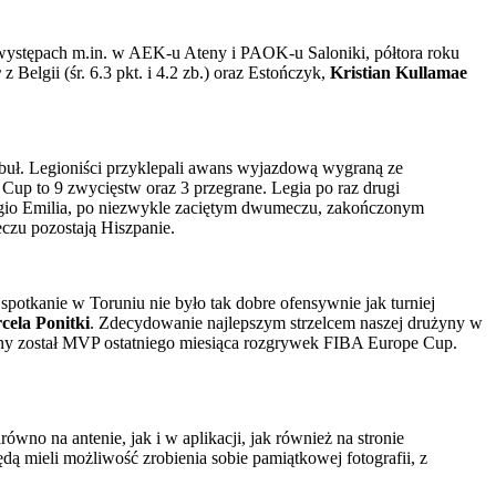
występach m.in. w AEK-u Ateny i PAOK-u Saloniki, półtora roku
r
z Belgii (śr. 6.3 pkt. i 4.2 zb.) oraz Estończyk,
Kristian Kullamae
mbuł. Legioniści przyklepali awans wyjazdową wygraną ze
Cup to 9 zwycięstw oraz 3 przegrane. Legia po raz drugi
ggio Emilia, po niezwykle zaciętym dwumeczu, zakończonym
zu pozostają Hiszpanie.
otkanie w Toruniu nie było tak dobre ofensywnie jak turniej
cela Ponitki
. Zdecydowanie najlepszym strzelcem naszej drużyny w
rany został MVP ostatniego miesiąca rozgrywek FIBA Europe Cup.
no na antenie, jak i w aplikacji, jak również na stronie
ą mieli możliwość zrobienia sobie pamiątkowej fotografii, z