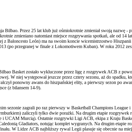
aja Bilbao. Przez 25 lat klub już ośmiokrotnie zmieniał swoją nazwę -
rotnie zmieniano natomiast miejsce rozgrywania spotkań, ale od 14 l
 z Baloncesto León) ma na swoim koncie wicemistrzostwo Hiszpanii 
013 (po przegranej w finale z Lokomotiwem Kuban). W roku 2012 zespół
, Bilbao Basket zostało wykluczone przez ligę z rozgrywek ACB z powo
kowej. W niej występował jeszcze przez cztery sezonu, aż do spadku, 
lczył ponowny awans do hiszpańskiej elity, a pierwszy sezon po awansi
sce (z bilansem 14-9).
nim sezonie zagrali po raz pierwszy w Basketball Champions League i 
mburkiem) zaliczyli tylko dwie porażki. Na drugim etapie rozgrywek r
ife i UCAM Murcią). Ostatnie rozgrywki Ligi ACB, ekipa z Kraju Bas
 Caledonią Gladiators, notując komplet wygranych. Na drugim etapie r
inału. W Lidze ACB najbliższy rywal Legii plasuje się obecnie na miejs