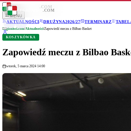
LEGIONISCI
.COM
LEGIONISCI
.COM
MENU
AKTUALNOŚCI
DRUŻYNA
2026/27
TERMINARZ
TABEL
Legionisci.com
/
Aktualności
/
Zapowiedź meczu z Bilbao Basket
KOSZYKÓWKA
Zapowiedź meczu z Bilbao Bask
wtorek, 5 marca 2024 14:00