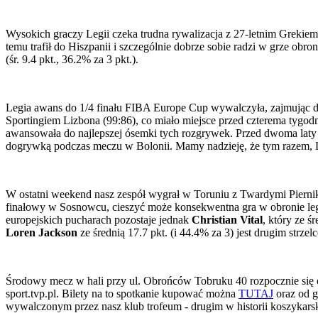
Wysokich graczy Legii czeka trudna rywalizacja z 27-letnim Grekie
temu trafił do Hiszpanii i szczególnie dobrze sobie radzi w grze obr
(śr. 9.4 pkt., 36.2% za 3 pkt.).
Legia awans do 1/4 finału FIBA Europe Cup wywalczyła, zajmując dr
Sportingiem Lizbona (99:86), co miało miejsce przed czterema tygod
awansowała do najlepszej ósemki tych rozgrywek. Przed dwoma laty
dogrywką podczas meczu w Bolonii. Mamy nadzieję, że tym razem, 
W ostatni weekend nasz zespół wygrał w Toruniu z Twardymi Piernik
finałowy w Sosnowcu, cieszyć może konsekwentna gra w obronie legi
europejskich pucharach pozostaje jednak
Christian Vital
, który ze 
Loren Jackson
ze średnią 17.7 pkt. (i 44.4% za 3) jest drugim strze
Środowy mecz w hali przy ul. Obrońców Tobruku 40 rozpocznie się o g
sport.tvp.pl. Bilety na to spotkanie kupować można
TUTAJ
oraz od g
wywalczonym przez nasz klub trofeum - drugim w historii koszykarsk