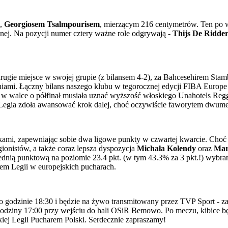
m,
Georgiosem Tsalmpourisem
, mierzącym 216 centymetrów. Ten po 
onnej. Na pozycji numer cztery ważne role odgrywają -
Thijs De Ridde
ugie miejsce w swojej grupie (z bilansem 4-2), za Bahcesehirem Sta
niami. Łączny bilans naszego klubu w tegorocznej edycji FIBA Europe 
 w walce o półfinał musiała uznać wyższość włoskiego Unahotels Re
Legia zdoła awansować krok dalej, choć oczywiście faworytem dwumec
ami, zapewniając sobie dwa ligowe punkty w czwartej kwarcie. Choć sp
onistów, a także coraz lepsza dyspozycja
Michała Kolendy
oraz
Mar
średnią punktową na poziomie 23.4 pkt. (w tym 43.3% za 3 pkt.!) wyb
lcem Legii w europejskich pucharach.
odzinie 18:30 i będzie na żywo transmitowany przez TVP Sport - zarów
odziny 17:00 przy wejściu do hali OSiR Bemowo. Po meczu, kibice będ
iej Legii Pucharem Polski. Serdecznie zapraszamy!