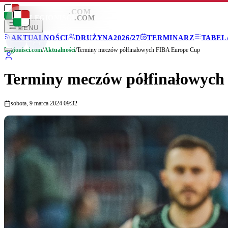
LEGIONISCI
.COM
LEGIONISCI
.COM
MENU
AKTUALNOŚCI
DRUŻYNA
2026/27
TERMINARZ
TABEL
Legionisci.com
/
Aktualności
/
Terminy meczów półfinałowych FIBA Europe Cup
Terminy meczów półfinałowych
sobota, 9 marca 2024 09:32