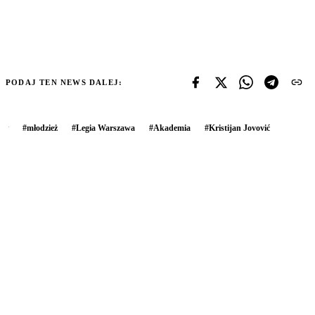
PODAJ TEN NEWS DALEJ:
#
młodzież
#
Legia Warszawa
#
Akademia
#
Kristijan Jovović