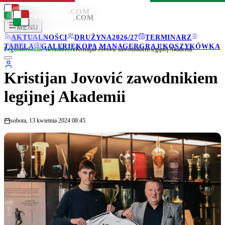
LEGIONISCI
.COM
LEGIONISCI
.COM
MENU
AKTUALNOŚCI
DRUŻYNA
2026/27
TERMINARZ
TABELA
GALERIE
KOPA MANAGER
GRAJ!
KOSZYKÓWKA
Legionisci.com
/
Aktualności
/
Kristijan Jovović zawodnikiem legijnej Akademii
Kristijan Jovović zawodnikiem
legijnej Akademii
sobota, 13 kwietnia 2024 08:45