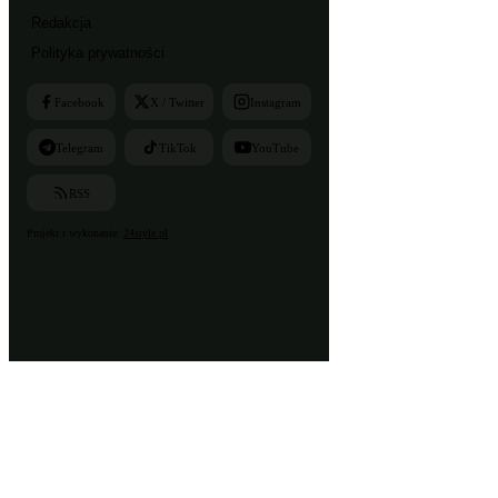
Redakcja
Polityka prywatności
Facebook
X / Twitter
Instagram
Telegram
TikTok
YouTube
RSS
Projekt i wykonanie:
24style.pl