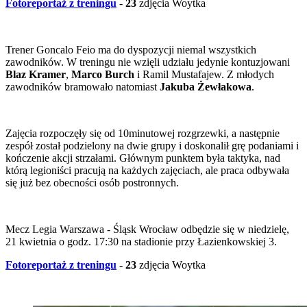
Fotoreportaż z treningu
-
23
zdjęcia Woytka
Trener Goncalo Feio ma do dyspozycji niemal wszystkich
zawodników. W treningu nie wzięli udziału jedynie kontuzjowani
Blaz Kramer
,
Marco Burch
i Ramil Mustafajew. Z młodych
zawodników bramowało natomiast
Jakuba Żewłakowa
.
Zajęcia rozpoczęły się od 10minutowej rozgrzewki, a następnie
zespół został podzielony na dwie grupy i doskonalił grę podaniami i
kończenie akcji strzałami. Głównym punktem była taktyka, nad
którą legioniści pracują na każdych zajęciach, ale praca odbywała
się już bez obecności osób postronnych.
Mecz Legia Warszawa - Śląsk Wrocław odbędzie się w niedzielę,
21 kwietnia o godz. 17:30 na stadionie przy Łazienkowskiej 3.
Fotoreportaż z treningu
-
23
zdjęcia Woytka