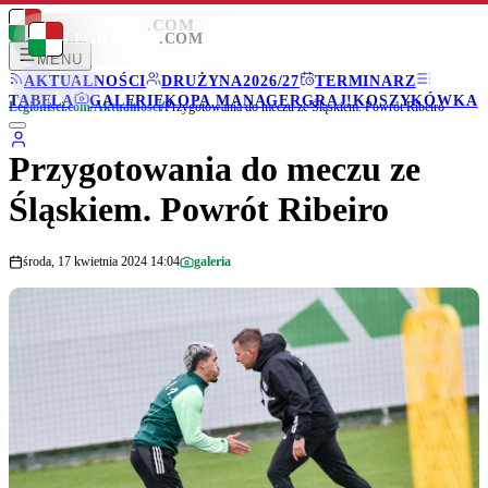
LEGIONISCI
.COM
LEGIONISCI
.COM
MENU
AKTUALNOŚCI
DRUŻYNA
2026/27
TERMINARZ
TABELA
GALERIE
KOPA MANAGER
GRAJ!
KOSZYKÓWKA
Legionisci.com
/
Aktualności
/
Przygotowania do meczu ze Śląskiem. Powrót Ribeiro
Przygotowania do meczu ze
Śląskiem. Powrót Ribeiro
środa, 17 kwietnia 2024 14:04
galeria