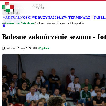
LEGIONISCI
.COM
LEGIONISCI
.COM
MENU
AKTUALNOŚCI
DRUŻYNA
2026/27
TERMINARZ
TABEL
Legionisci.com
/
Aktualności
/
Bolesne zakończenie sezonu - fotoreportaże
Bolesne zakończenie sezonu - fo
niedziela, 12 maja 2024 08:08
galeria