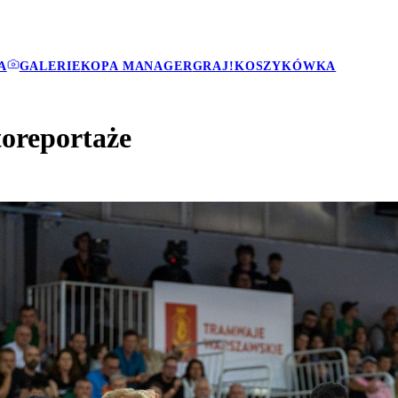
A
GALERIE
KOPA MANAGER
GRAJ!
KOSZYKÓWKA
toreportaże