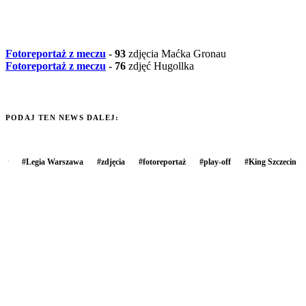
Fotoreportaż z meczu
-
93
zdjęcia Maćka Gronau
Fotoreportaż z meczu
-
76
zdjęć Hugollka
PODAJ TEN NEWS DALEJ:
#
Legia Warszawa
#
zdjęcia
#
fotoreportaż
#
play-off
#
King Szczecin