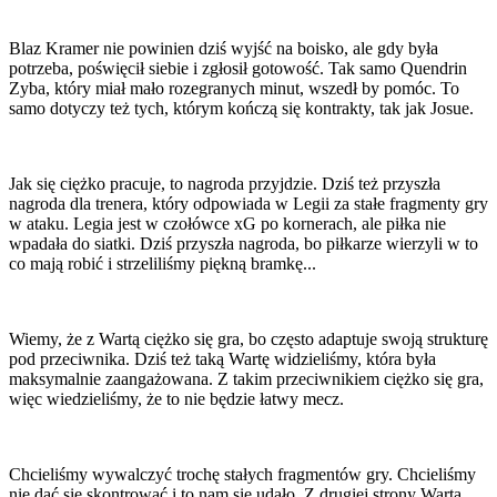
Blaz Kramer nie powinien dziś wyjść na boisko, ale gdy była
potrzeba, poświęcił siebie i zgłosił gotowość. Tak samo Quendrin
Zyba, który miał mało rozegranych minut, wszedł by pomóc. To
samo dotyczy też tych, którym kończą się kontrakty, tak jak Josue.
Jak się ciężko pracuje, to nagroda przyjdzie. Dziś też przyszła
nagroda dla trenera, który odpowiada w Legii za stałe fragmenty gry
w ataku. Legia jest w czołówce xG po kornerach, ale piłka nie
wpadała do siatki. Dziś przyszła nagroda, bo piłkarze wierzyli w to
co mają robić i strzeliliśmy piękną bramkę...
Wiemy, że z Wartą ciężko się gra, bo często adaptuje swoją strukturę
pod przeciwnika. Dziś też taką Wartę widzieliśmy, która była
maksymalnie zaangażowana. Z takim przeciwnikiem ciężko się gra,
więc wiedzieliśmy, że to nie będzie łatwy mecz.
Chcieliśmy wywalczyć trochę stałych fragmentów gry. Chcieliśmy
nie dać się skontrować i to nam się udało. Z drugiej strony Warta