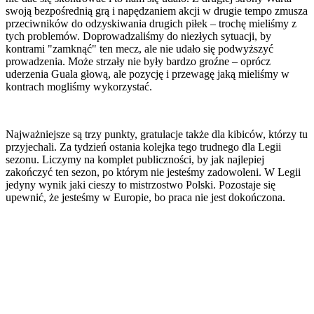
swoją bezpośrednią grą i napędzaniem akcji w drugie tempo zmusza
przeciwników do odzyskiwania drugich piłek – trochę mieliśmy z
tych problemów. Doprowadzaliśmy do niezłych sytuacji, by
kontrami "zamknąć" ten mecz, ale nie udało się podwyższyć
prowadzenia. Może strzały nie były bardzo groźne – oprócz
uderzenia Guala głową, ale pozycję i przewagę jaką mieliśmy w
kontrach mogliśmy wykorzystać.
Najważniejsze są trzy punkty, gratulacje także dla kibiców, którzy tu
przyjechali. Za tydzień ostania kolejka tego trudnego dla Legii
sezonu. Liczymy na komplet publiczności, by jak najlepiej
zakończyć ten sezon, po którym nie jesteśmy zadowoleni. W Legii
jedyny wynik jaki cieszy to mistrzostwo Polski. Pozostaje się
upewnić, że jesteśmy w Europie, bo praca nie jest dokończona.