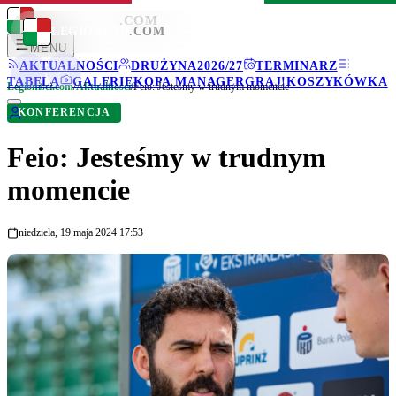
LEGIONISCI
.COM
LEGIONISCI
.COM
MENU
AKTUALNOŚCI
DRUŻYNA
2026/27
TERMINARZ
TABELA
GALERIE
KOPA MANAGER
GRAJ!
KOSZYKÓWKA
Legionisci.com
/
Aktualności
/
Feio: Jesteśmy w trudnym momencie
KONFERENCJA
Feio: Jesteśmy w trudnym
momencie
niedziela, 19 maja 2024 17:53