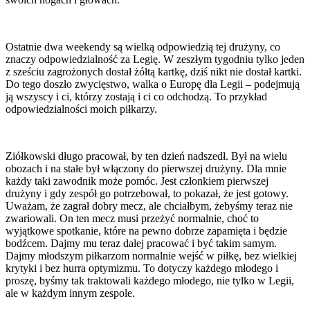
Ostatnie dwa weekendy są wielką odpowiedzią tej drużyny, co
znaczy odpowiedzialność za Legię. W zeszłym tygodniu tylko jeden
z sześciu zagrożonych dostał żółtą kartkę, dziś nikt nie dostał kartki.
Do tego doszło zwycięstwo, walka o Europę dla Legii – podejmują
ją wszyscy i ci, którzy zostają i ci co odchodzą. To przykład
odpowiedzialności moich piłkarzy.
Ziółkowski długo pracował, by ten dzień nadszedł. Był na wielu
obozach i na stałe był włączony do pierwszej drużyny. Dla mnie
każdy taki zawodnik może pomóc. Jest członkiem pierwszej
drużyny i gdy zespół go potrzebował, to pokazał, że jest gotowy.
Uważam, że zagrał dobry mecz, ale chciałbym, żebyśmy teraz nie
zwariowali. On ten mecz musi przeżyć normalnie, choć to
wyjątkowe spotkanie, które na pewno dobrze zapamięta i będzie
bodźcem. Dajmy mu teraz dalej pracować i być takim samym.
Dajmy młodszym piłkarzom normalnie wejść w piłkę, bez wielkiej
krytyki i bez hurra optymizmu. To dotyczy każdego młodego i
proszę, byśmy tak traktowali każdego młodego, nie tylko w Legii,
ale w każdym innym zespole.