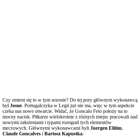
Czy zmieni się to w tym sezonie? Do tej pory głównym wykonawcą
był
Josue
. Portugalczyka w Legii już nie ma, więc w tym aspekcie
czeka nas nowe otwarcie. Widać, że Goncalo Feio położy na to
mocny nacisk. Piłkarze wielokrotnie z różnych miejsc pracowali nad
nowymi założeniami i typami rozegrań tych elementów
meczowych. Głównymi wykonawcami byli
Juergen Elitim
,
Claude Goncalves
i
Bartosz Kapustka
.