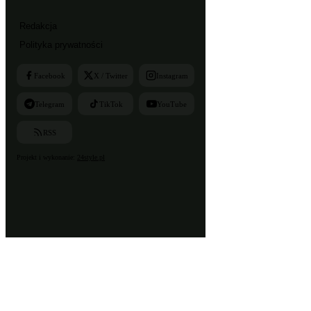
Redakcja
Polityka prywatności
Facebook
X / Twitter
Instagram
Telegram
TikTok
YouTube
RSS
Projekt i wykonanie:
24style.pl