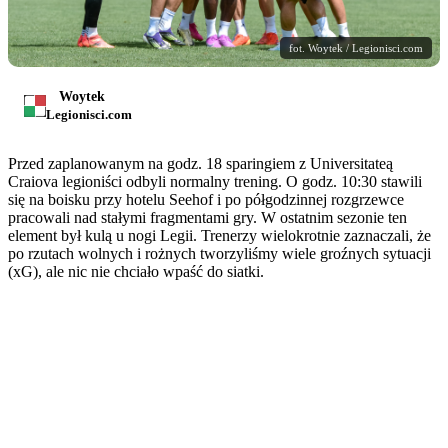
fot. Woytek / Legionisci.com
Woytek
Legionisci.com
Przed zaplanowanym na godz. 18 sparingiem z Universitateą
Craiova legioniści odbyli normalny trening. O godz. 10:30 stawili
się na boisku przy hotelu Seehof i po półgodzinnej rozgrzewce
pracowali nad stałymi fragmentami gry. W ostatnim sezonie ten
element był kulą u nogi Legii. Trenerzy wielokrotnie zaznaczali, że
po rzutach wolnych i rożnych tworzyliśmy wiele groźnych sytuacji
(xG), ale nic nie chciało wpaść do siatki.