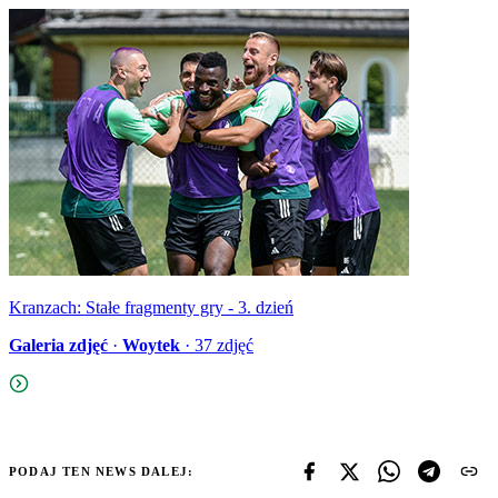
Kranzach: Stałe fragmenty gry - 3. dzień
Galeria zdjęć
·
Woytek
·
37
zdjęć
PODAJ TEN NEWS DALEJ: