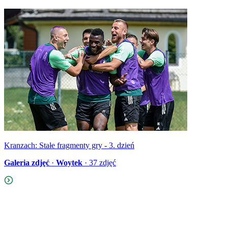
Kranzach: Stałe fragmenty gry - 3. dzień
Galeria zdjęć
·
Woytek
·
37
zdjęć