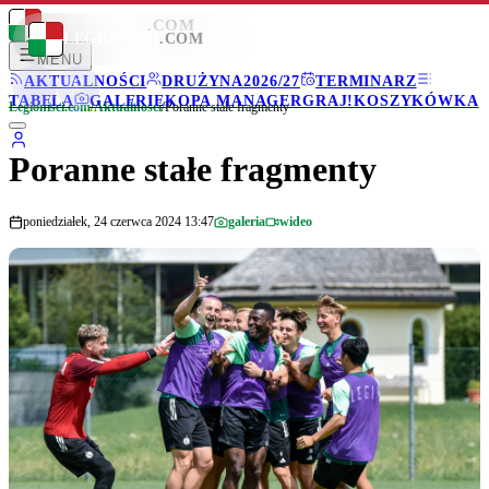
LEGIONISCI
.COM
LEGIONISCI
.COM
MENU
AKTUALNOŚCI
DRUŻYNA
2026/27
TERMINARZ
TABELA
GALERIE
KOPA MANAGER
GRAJ!
KOSZYKÓWKA
Legionisci.com
/
Aktualności
/
Poranne stałe fragmenty
Poranne stałe fragmenty
poniedziałek, 24 czerwca 2024 13:47
galeria
wideo