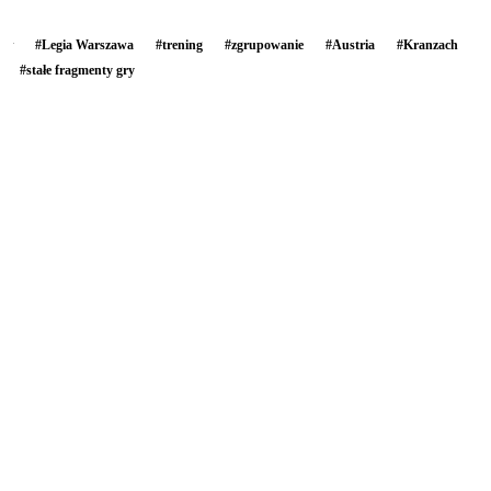
#
Legia Warszawa
#
trening
#
zgrupowanie
#
Austria
#
Kranzach
#
stałe fragmenty gry