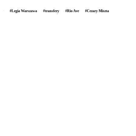
#
Legia Warszawa
#
transfery
#
Rio Ave
#
Cezary Miszta