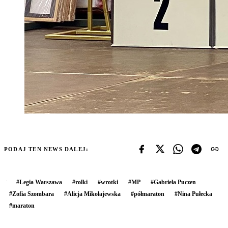
PODAJ TEN NEWS DALEJ:
#
Legia Warszawa
#
rolki
#
wrotki
#
MP
#
Gabriela Puczen
#
Zofia Szombara
#
Alicja Mikołajewska
#
półmaraton
#
Nina Pułecka
#
maraton