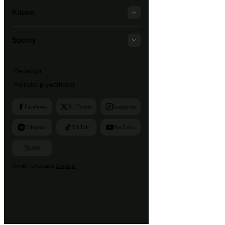
Kibice
Sporty
Redakcja
Polityka prywatności
Facebook
X / Twitter
Instagram
Telegram
TikTok
YouTube
RSS
Projekt i wykonanie:
24style.pl