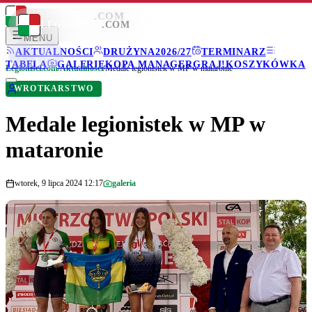
LEGIONISCI
.COM
LEGIONISCI
.COM
MENU
AKTUALNOŚCI
DRUŻYNA
2026/27
TERMINARZ
TABELA
GALERIE
KOPA MANAGER
GRAJ!
KOSZYKÓWKA
Legionisci.com
/
Aktualności
/
Medale legionistek w MP w mataronie
WROTKARSTWO
Medale legionistek w MP w
mataronie
wtorek, 9 lipca 2024 12:17
galeria