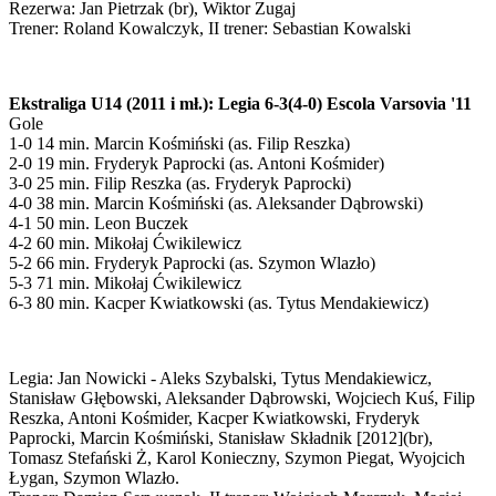
Rezerwa: Jan Pietrzak (br), Wiktor Zugaj
Trener: Roland Kowalczyk, II trener: Sebastian Kowalski
Ekstraliga U14 (2011 i mł.): Legia 6-3(4-0) Escola Varsovia '11
Gole
1-0 14 min. Marcin Kośmiński (as. Filip Reszka)
2-0 19 min. Fryderyk Paprocki (as. Antoni Kośmider)
3-0 25 min. Filip Reszka (as. Fryderyk Paprocki)
4-0 38 min. Marcin Kośmiński (as. Aleksander Dąbrowski)
4-1 50 min. Leon Buczek
4-2 60 min. Mikołaj Ćwikilewicz
5-2 66 min. Fryderyk Paprocki (as. Szymon Wlazło)
5-3 71 min. Mikołaj Ćwikilewicz
6-3 80 min. Kacper Kwiatkowski (as. Tytus Mendakiewicz)
Legia: Jan Nowicki - Aleks Szybalski, Tytus Mendakiewicz,
Stanisław Głębowski, Aleksander Dąbrowski, Wojciech Kuś, Filip
Reszka, Antoni Kośmider, Kacper Kwiatkowski, Fryderyk
Paprocki, Marcin Kośmiński, Stanisław Składnik [2012](br),
Tomasz Stefański Ż, Karol Konieczny, Szymon Piegat, Wyojcich
Łygan, Szymon Wlazło.