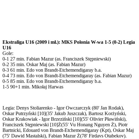
Ekstraliga U16 (2009 i mł.): MKS Polonia W-wa 1-5 (0-2) Legia
U16
Gole:
0-1 27 min. Fabian Mazur (as. Franciszek Stępniewski)
0-2 35 min. Oskar Maj (as. Fabian Mazur)
0-3 61 min. Edo von Brandt-Etchemendigaray b.a.
0-4 73 min. Edo von Brandt-Etchemendigaray (as. Fabian Mazur)
0-5 85 min. Edo von Brandt-Etchemendigaray b.a.
1-5 90+1 min. Mikołaj Harwas
Legia: Denys Stoliarenko - Igor Owczarczyk (80' Jan Rodak),
Oskar Putrzyński [10](35' Jakub Juszczak), Bartosz Korżyński,
Oskar Krakowiak - Igor Brzeziński [10](55' Olivier Pławiński),
Franciszek Stępniewski [10]Ż(55' Vu Honang Nguyen Ż), Piotr
Bartnicki, Edouard von Brandt-Etchemendigaray (Kpt), Oskar Maj
(75' Dawid Mastalski), Fabian Mazur Ż(78' Firdavs Otabekov).