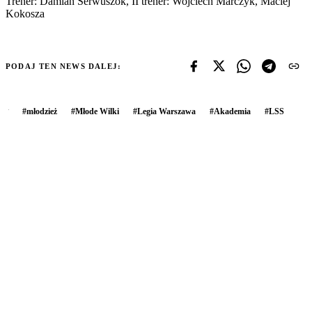
Trener: Damian Serwuszok, II trener: Wojciech Marczyk, Maciej
Kokosza
PODAJ TEN NEWS DALEJ:
#
młodzież
#
Młode Wilki
#
Legia Warszawa
#
Akademia
#
LSS