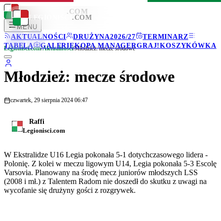
LEGIONISCI
.COM
LEGIONISCI
.COM
MENU
AKTUALNOŚCI
DRUŻYNA
2026/27
TERMINARZ
TABELA
GALERIE
KOPA MANAGER
GRAJ!
KOSZYKÓWKA
Legionisci.com
/
Aktualności
/
Młodzież: mecze środowe
Młodzież: mecze środowe
czwartek, 29 sierpnia 2024 06:47
Raffi
Legionisci.com
W Ekstralidze U16 Legia pokonała 5-1 dotychczasowego lidera -
Polonię. Z kolei w meczu ligowym U14, Legia pokonała 5-3 Escolę
Varsovia. Planowany na środę mecz juniorów młodszych LSS
(2008 i mł.) z Talentem Radom nie doszedł do skutku z uwagi na
wycofanie się drużyny gości z rozgrywek.