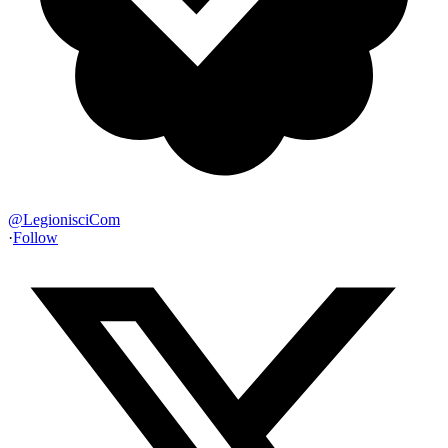
@
LegionisciCom
·
Follow