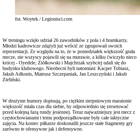
fot. Woytek / Legionisci.com
W treningu wzięło udział 26 zawodników z pola i 4 bramkarzy.
Młodzi kadrowicze zdążyli już wrócić ze zgrupowań swoich
reprezentacji. Ze względu na to, że w poniedziałek większość grała
mecze, nie wszyscy pojawili się na murawie, a kilku ćwiczyło nieco
krócej - Oyedele, Ziółkowski i Majchrzak szybciej udali się do
budynku klubowego. Nieobecni byli natomiast: Kacper Tobiasz,
Jakub Adkonis, Mateusz Szczepaniak, Jan Leszczyński i Jakub
Zieliński.
W drużynie humory dopisują, po ciężkim sierpniowym maratonie
większość miała czas dla siebie, by odpowiednio się zresetować
przed kolejną fazą rundy jesiennej. Teraz najważniejszy jest mecz z
częstochowianami i temu podporządkowane były całe taktyczne
zajęcia. Na koniec piłkarze doskonalili jeszcze stałe fragmenty gry
zarówno te ofensywne jak i defensywne.