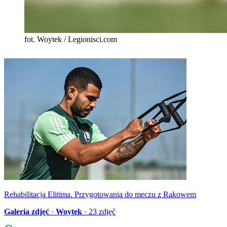
fot. Woytek / Legionisci.com
Rehabilitacja Elitima. Przygotowania do meczu z Rakowem
Galeria zdjęć
·
Woytek
·
23
zdjęć