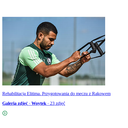
Rehabilitacja Elitima. Przygotowania do meczu z Rakowem
Galeria zdjęć
·
Woytek
·
23
zdjęć