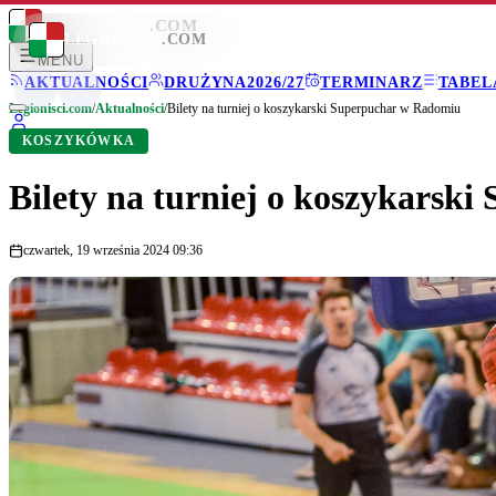
LEGIONISCI
.COM
LEGIONISCI
.COM
MENU
AKTUALNOŚCI
DRUŻYNA
2026/27
TERMINARZ
TABEL
Legionisci.com
/
Aktualności
/
Bilety na turniej o koszykarski Superpuchar w Radomiu
KOSZYKÓWKA
Bilety na turniej o koszykarsk
czwartek, 19 września 2024 09:36