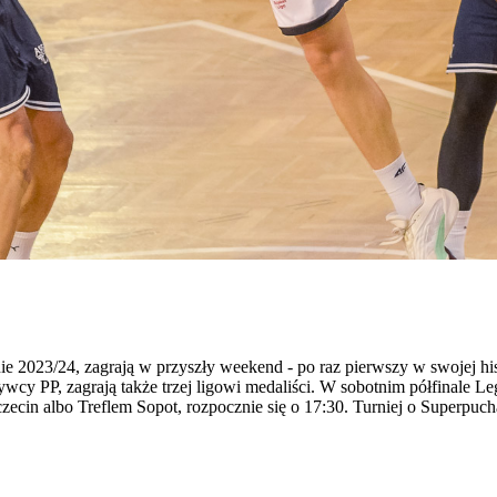
2023/24, zagrają w przyszły weekend - po raz pierwszy w swojej hist
cy PP, zagrają także trzej ligowi medaliści. W sobotnim półfinale Leg
zecin albo Treflem Sopot, rozpocznie się o 17:30. Turniej o Superpuc