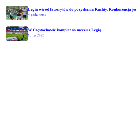
Legia wśród faworytów do pozyskania Kuchty. Konkurencja jest
4 godz. temu
W Częstochowie komplet na meczu z Legią
10 lip 2023