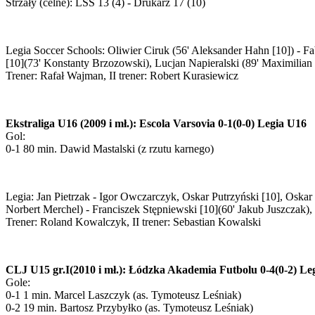
Strzały (celne): LSS 13 (4) - Drukarz 17 (10)
Legia Soccer Schools: Oliwier Ciruk (56' Aleksander Hahn [10]) - F
[10](73' Konstanty Brzozowski), Lucjan Napieralski (89' Maximilia
Trener: Rafał Wajman, II trener: Robert Kurasiewicz
Ekstraliga U16 (2009 i mł.): Escola Varsovia 0-1(0-0) Legia U16
Gol:
0-1 80 min. Dawid Mastalski (z rzutu karnego)
Legia: Jan Pietrzak - Igor Owczarczyk, Oskar Putrzyński [10], Oska
Norbert Merchel) - Franciszek Stępniewski [10](60' Jakub Juszczak),
Trener: Roland Kowalczyk, II trener: Sebastian Kowalski
CLJ U15 gr.I(2010 i mł.): Łódzka Akademia Futbolu 0-4(0-2) Le
Gole:
0-1 1 min. Marcel Laszczyk (as. Tymoteusz Leśniak)
0-2 19 min. Bartosz Przybyłko (as. Tymoteusz Leśniak)