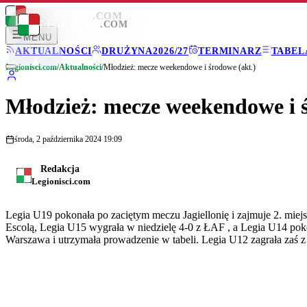
LEGIONISCI
.COM
LEGIONISCI
.COM
MENU
AKTUALNOŚCI
DRUŻYNA
2026/27
TERMINARZ
TABEL
Legionisci.com
/
Aktualności
/
Młodzież: mecze weekendowe i środowe (akt.)
Młodzież: mecze weekendowe i ś
środa, 2 października 2024 19:09
Redakcja
Legionisci.com
Legia U19 pokonała po zaciętym meczu Jagiellonię i zajmuje 2. mie
Escolą, Legia U15 wygrała w niedzielę 4-0 z ŁAF , a Legia U14 p
Warszawa i utrzymała prowadzenie w tabeli. Legia U12 zagrała zaś 