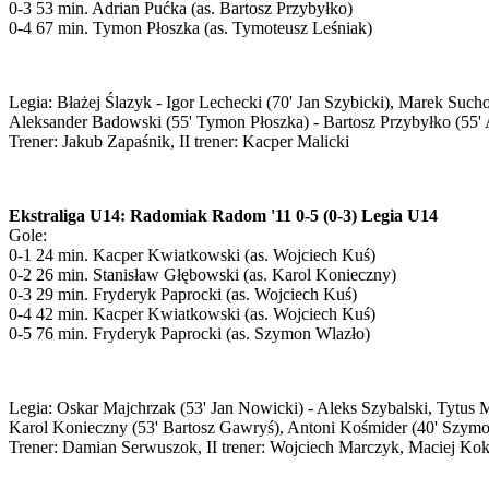
0-3 53 min. Adrian Pućka (as. Bartosz Przybyłko)
0-4 67 min. Tymon Płoszka (as. Tymoteusz Leśniak)
Legia: Błażej Ślazyk - Igor Lechecki (70' Jan Szybicki), Marek Such
Aleksander Badowski (55' Tymon Płoszka) - Bartosz Przybyłko (55' 
Trener: Jakub Zapaśnik, II trener: Kacper Malicki
Ekstraliga U14: Radomiak Radom '11 0-5 (0-3) Legia U14
Gole:
0-1 24 min. Kacper Kwiatkowski (as. Wojciech Kuś)
0-2 26 min. Stanisław Głębowski (as. Karol Konieczny)
0-3 29 min. Fryderyk Paprocki (as. Wojciech Kuś)
0-4 42 min. Kacper Kwiatkowski (as. Wojciech Kuś)
0-5 76 min. Fryderyk Paprocki (as. Szymon Wlazło)
Legia: Oskar Majchrzak (53' Jan Nowicki) - Aleks Szybalski, Tytus
Karol Konieczny (53' Bartosz Gawryś), Antoni Kośmider (40' Szymo
Trener: Damian Serwuszok, II trener: Wojciech Marczyk, Maciej Ko