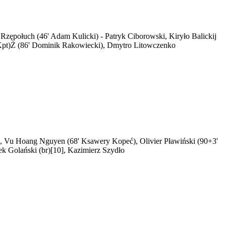
Rzępołuch (46' Adam Kulicki) - Patryk Ciborowski, Kiryło Balickij
 (Kpt)Ż (86' Dominik Rakowiecki), Dmytro Litowczenko
ski, Vu Hoang Nguyen (68' Ksawery Kopeć), Olivier Pławiński (90+3'
ek Golański (br)[10], Kazimierz Szydło