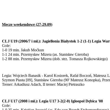
Mecze weekendowe (27-29.09)
CLJ U19 (2006/7 i mł.): Jagiellonia Białystok 1-2 (1-1) Legia W
Gole:
1-0 19 min. Jakub Moćkun
1-1 24 min. Przemysław Mizera (as. Stanisław Gieroba)
1-2 88 min. Przemysław Mizera (dob. strz. Tomasza Rojkowskiego)
Legia: Wojciech Banasik - Karol Kosiorek, Rafał Boczoń, Mateusz 
Szymon Piasta [09], Stanisław Gieroba (90' Mateusz Konopka), Prz
Trener: Arkadiusz Adach, II trener: Maciej Pietraszko
CLJ U17 (2008 i mł.): Legia U17 3-2(2-0) Igloopol Dębica '08
Gole:
1-0 35 min. Kristijan Jovović (as. Edo von Brandt-Etchemendigaray)