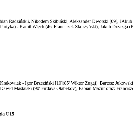
abian Radzińskii, Nikodem Skibiński, Aleksander Dworski [09], JAkub 
n Partyka) - Kamil Więch (46' Franciszek Skorżyński), Jakub Drzazga
r Krakowiak - Igor Brzeziński [10](85' Wiktor Zugaj), Bartosz Jukow
 Dawid Mastalski (90' Firdavs Otabekov), Fabian Mazur oraz: Francisz
gia U15