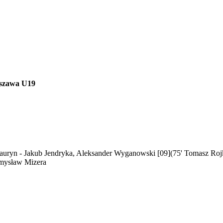
arszawa U19
Lauryn - Jakub Jendryka, Aleksander Wyganowski [09](75' Tomasz Roj
emysław Mizera