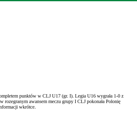
 kompletem punktów w CLJ U17 (gr. I). Legia U16 wygrała 1-0 z
15 w rozegranym awansem meczu grupy I CLJ pokonała Polonię
nformacji wkrótce.