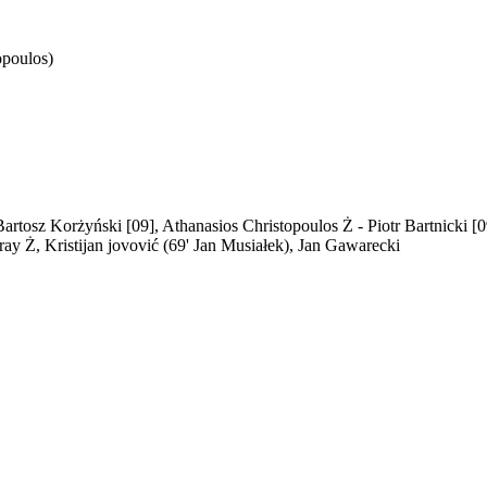
opoulos)
artosz Korżyński [09], Athanasios Christopoulos Ż - Piotr Bartnicki 
ay Ż, Kristijan jovović (69' Jan Musiałek), Jan Gawarecki