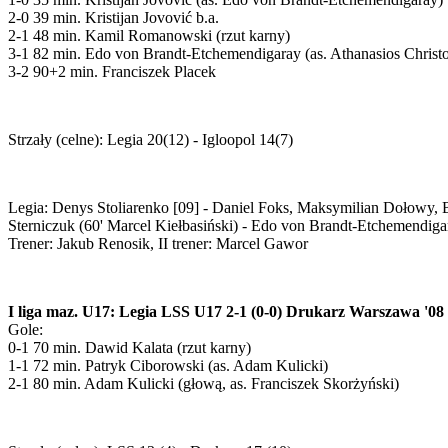
2-0 39 min. Kristijan Jovović b.a.
2-1 48 min. Kamil Romanowski (rzut karny)
3-1 82 min. Edo von Brandt-Etchemendigaray (as. Athanasios Christ
3-2 90+2 min. Franciszek Placek
Strzały (celne): Legia 20(12) - Igloopol 14(7)
Legia: Denys Stoliarenko [09] - Daniel Foks, Maksymilian Dołowy, B
Sterniczuk (60' Marcel Kiełbasiński) - Edo von Brandt-Etchemendigar
Trener: Jakub Renosik, II trener: Marcel Gawor
I liga maz. U17: Legia LSS U17 2-1 (0-0) Drukarz Warszawa '08
Gole:
0-1 70 min. Dawid Kalata (rzut karny)
1-1 72 min. Patryk Ciborowski (as. Adam Kulicki)
2-1 80 min. Adam Kulicki (głową, as. Franciszek Skorżyński)