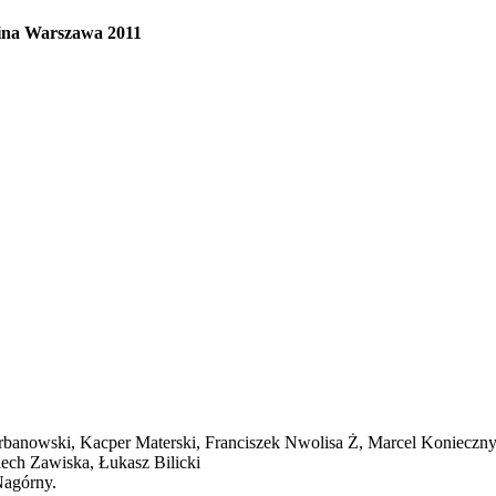
 Zina Warszawa 2011
 Urbanowski, Kacper Materski, Franciszek Nwolisa Ż, Marcel Koniecz
iech Zawiska, Łukasz Bilicki
Nagórny.