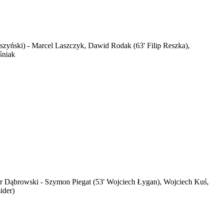
ruszyński) - Marcel Laszczyk, Dawid Rodak (63' Filip Reszka),
śniak
er Dąbrowski - Szymon Piegat (53' Wojciech Łygan), Wojciech Kuś,
ider)