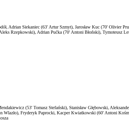
odół, Adrian Siekaniec (63' Artur Szmyt), Jarosław Kuc (70' Olivier P
Aleks Rzepkowski), Adrian Pućka (70' Antoni Błoński), Tymoteusz Le
 Mendakiewicz (53' Tomasz Stefański), Stanisław Głębowski, Aleksand
n Wlazło), Fryderyk Paprocki, Kacper Kwiatkowski (60' Antoni Kośm
kosza