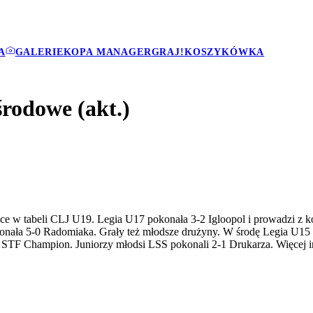
A
GALERIE
KOPA MANAGER
GRAJ!
KOSZYKÓWKA
rodowe (akt.)
jsce w tabeli CLJ U19. Legia U17 pokonała 3-2 Igloopol i prowadzi z
okonała 5-0 Radomiaka. Grały też młodsze drużyny. W środę Legia U
z STF Champion. Juniorzy młodsi LSS pokonali 2-1 Drukarza. Więcej i