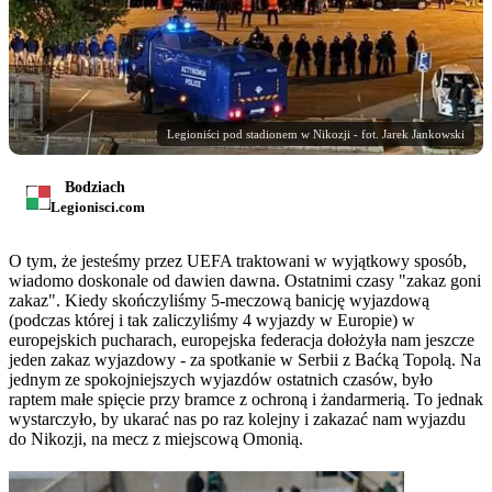
Legioniści pod stadionem w Nikozji - fot. Jarek Jankowski
Bodziach
Legionisci.com
O tym, że jesteśmy przez UEFA traktowani w wyjątkowy sposób,
wiadomo doskonale od dawien dawna. Ostatnimi czasy "zakaz goni
zakaz". Kiedy skończyliśmy 5-meczową banicję wyjazdową
(podczas której i tak zaliczyliśmy 4 wyjazdy w Europie) w
europejskich pucharach, europejska federacja dołożyła nam jeszcze
jeden zakaz wyjazdowy - za spotkanie w Serbii z Baćką Topolą. Na
jednym ze spokojniejszych wyjazdów ostatnich czasów, było
raptem małe spięcie przy bramce z ochroną i żandarmerią. To jednak
wystarczyło, by ukarać nas po raz kolejny i zakazać nam wyjazdu
do Nikozji, na mecz z miejscową Omonią.