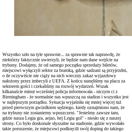
Wszystko szło na tyle sprawnie... za sprawnie tak naprawdę, że
niektórzy faktycznie uwierzyli, że będzie nam dane wejście na
trybuny. Dodajmy, że od samego początku sprzedaży biletów,
miejscowi wyłączyli sektor za bramką, gdzie sadzani są przyjezdni,
o ile oczywiście nie ciąży na nich wieczny zakaz wyjazdowy
nałożony przez imbecyli z UEFA. Z końcu stanęliśmy na placu za
sektorem gości i czekaliśmy na rozwój wydarzeń. Wszak
kilkanaście minut wcześniej policja informowała - niczym ci z
Birmingham - że normalnie nas wpuszczą na stadion i wszystko jest
w najlepszym porządku. Sytuacja wyjaśniła się mniej więcej tuż
przed pierwszym gwizdkiem sędziego, kiedy oznajmiono nam, że
na trybuny nie zostaniemy wpuszczeni. "Jesteśmy zawsze tam,
gdzie nasza Legia gra, aejao, hej Legia gol" - niosło się z naszej
strony. Co było doskonale słyszalne na stadionie, gdzie wywołało
takie poruszenie, że miejscowi podkręcili swój doping do takiego