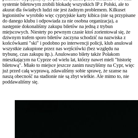
systemie biletowym zrobili blokadę wszystkich IP z Polski, ale to
akurat dla światłych ludzi nie jest żadnym problemem. Kilkuset
legionistów wyrobiło więc cypryjskie karty kibica (nie są przypisane
do danego klubu i odpowiada za nie osobna organizacja), a
następnie dokonaliśmy zakupu biletów na jedną z trybun
miejscowych. Niestety po pewnym czasie ktoś zorientował się, że
dziwnym trafem sporo biletów zaczyna schodzić na nazwiska z
końcówkami "ski" i podobno po interwencji policji, klub anulował
wszystkie zakupione przez nas wejściówki (bez względu na
trybunę, czas zakupu itp.). Anulowano bilety także Polakom
mieszkającym na Cyprze od wielu lat, którzy nawet mieli "historię
biletową". Miało to miejsce jeszcze zanim ruszyliśmy na Cypr, więc
już przed całą wyprawą, zdawaliśmy sobie sprawę, że szanse na
naszą obecność na stadionie nie są zbyt wielkie. Ale mimo to, nie
poddawaliśmy się.