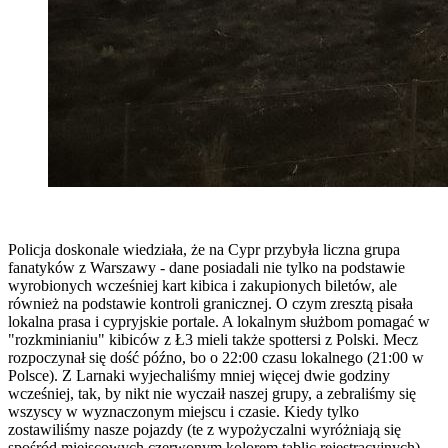
Policja doskonale wiedziała, że na Cypr przybyła liczna grupa
fanatyków z Warszawy - dane posiadali nie tylko na podstawie
wyrobionych wcześniej kart kibica i zakupionych biletów, ale
również na podstawie kontroli granicznej. O czym zresztą pisała
lokalna prasa i cypryjskie portale. A lokalnym służbom pomagać w
"rozkminianiu" kibiców z Ł3 mieli także spottersi z Polski. Mecz
rozpoczynał się dość późno, bo o 22:00 czasu lokalnego (21:00 w
Polsce). Z Larnaki wyjechaliśmy mniej więcej dwie godziny
wcześniej, tak, by nikt nie wyczaił naszej grupy, a zebraliśmy się
wszyscy w wyznaczonym miejscu i czasie. Kiedy tylko
zostawiliśmy nasze pojazdy (te z wypożyczalni wyróżniają się
spośród miejscowych czerwonym kolorem tablic rejestracyjnych),