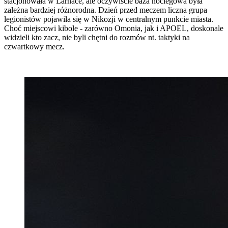
stacjonowała w Larnace, ale oczywiście baza noclegowa była
zależna bardziej różnorodna. Dzień przed meczem liczna grupa
legionistów pojawiła się w Nikozji w centralnym punkcie miasta.
Choć miejscowi kibole - zarówno Omonia, jak i APOEL, doskonale
widzieli kto zacz, nie byli chętni do rozmów nt. taktyki na
czwartkowy mecz.