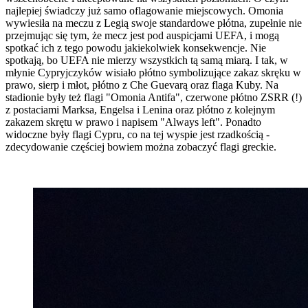
najlepiej świadczy już samo oflagowanie miejscowych. Omonia
wywiesiła na meczu z Legią swoje standardowe płótna, zupełnie nie
przejmując się tym, że mecz jest pod auspicjami UEFA, i mogą
spotkać ich z tego powodu jakiekolwiek konsekwencje. Nie
spotkają, bo UEFA nie mierzy wszystkich tą samą miarą. I tak, w
młynie Cypryjczyków wisiało płótno symbolizujące zakaz skręku w
prawo, sierp i młot, płótno z Che Guevarą oraz flaga Kuby. Na
stadionie były też flagi "Omonia Antifa", czerwone płótno ZSRR (!)
z postaciami Marksa, Engelsa i Lenina oraz płótno z kolejnym
zakazem skrętu w prawo i napisem "Always left". Ponadto
widoczne były flagi Cypru, co na tej wyspie jest rzadkością -
zdecydowanie częściej bowiem można zobaczyć flagi greckie.