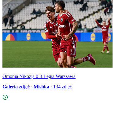
Omonia Nikozja 0-3 Legia Warszawa
Galeria zdjęć
·
Mishka
·
134
zdjęć