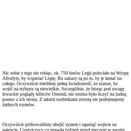
Nic sobie z tego nie robiąc, ok. 750 fanów Legii poleciało na Wyspę
Afrodyty, by wspierać Legię. Bo zakazy są po to, by je łamać na
całego. Oczywiście mieliśmy pełną świadomość, że szanse, by
wejść na trybuny są niewielkie. Szczególnie, że biorąc pod uwagę
lewackie poglądy kibiców Omonii, nie można było liczyć na żadną
pomoc z ich strony. Z takimi osobnikami zresztą nie podejmujemy
żadnych rozmów.
Oczywiście próbowaliśmy obejść system i ogarnąć wejście na
patencie. Cypryjczycy co prawda tydzień przed meczem w swoim