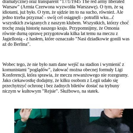
dramatyczne) oraz transparent "17/1/1945 The red army liberated
Warsaw" (Armia Czerwona wyzwoliła Warszawę). O tym, że są
idiotami, już było. O tym, że ujdzie im to na sucho, również. Ale
jedno trzeba przyznać - swój cel osiągnęli - potrafili wku...ć
wszystkich związanych z naszym klubem. Wszystkich, którzy choć
trochę znają historię naszego kraju. Przypomnijmy, że Omonia
równie durną oprawę przygotowała kilka lat temu na meczu z
Jagiellonią - z hasłem, które oznaczało "Nasi dziadkowie gonili was
aż do Berlina".
Wobec tego, że nie było nam dane wejść na stadion i wymienić z
komunistami "poglądów", żałować można obecnej formuły Ligi
Konferencji, która sprawia, że meczu rewanżowego nie rozegramy.
Jako ciekawostkę dodajmy, że kilku osobom z Legii udało się
przechytrzyć ochronę i bez żadnych biletów dostać na trybuny
niczym w kultowym "Rejsie". Służbowo, na statek.