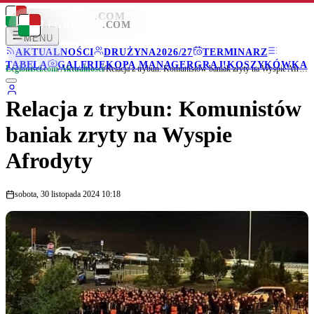
LEGIONISCI
.COM
LEGIONISCI
.COM
MENU
AKTUALNOŚCI
DRUŻYNA
2026/27
TERMINARZ
TABELA
GALERIE
KOPA MANAGER
GRAJ!
KOSZYKÓWKA
Legionisci.com
/
Aktualności
/
Relacja z trybun: Komunistów baniak zryty na Wyspie Afrodyty
Relacja z trybun: Komunistów
baniak zryty na Wyspie
Afrodyty
sobota, 30 listopada 2024 10:18