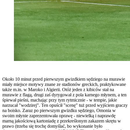
Około 10 minut przed pierwszym gwizdkiem sędziego na murawie
miały miejsce motywy znane ze stadionów greckich, praktykowane
także m.in. w Maroko i Algierii. Otóż jeden z kibiców stał na
murawie z flagą, drugi zaś dyrygował z pola karnego młynem, a ten
śpiewał pieśni, machając przy tym rytmicznie - w tempie, jakie
narzucał "wodzirej". Ten opuścił "scenę" tuż przed wyjściem graczy
na boisko. Zaraz po pierwszym gwizdku sędziego, Omonia w
swoim młynie zaprezentowała oprawę - niewielką i naprawdę
marną jakościową kartoniadę z przekreślonym zakazem skrętu w
prawo (trzeba się trochę domyślać, bo wykonanie było