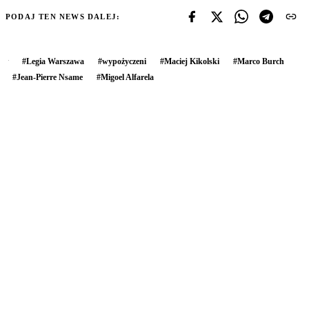
PODAJ TEN NEWS DALEJ:
#
Legia Warszawa
#
wypożyczeni
#
Maciej Kikolski
#
Marco Burch
#
Jean-Pierre Nsame
#
Migoel Alfarela