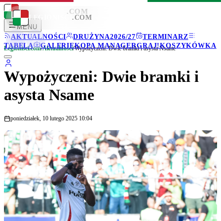
LEGIONISCI
.COM
LEGIONISCI
.COM
MENU
AKTUALNOŚCI
DRUŻYNA
2026/27
TERMINARZ
TABELA
GALERIE
KOPA MANAGER
GRAJ!
KOSZYKÓWKA
Legionisci.com
/
Aktualności
/
Wypożyczeni: Dwie bramki i asysta Nsame
Wypożyczeni: Dwie bramki i
asysta Nsame
poniedziałek, 10 lutego 2025 10:04