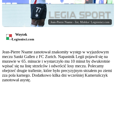
Jean-Pierre Nsame - fot. Mishka / Legionisci.com
Woytek
Legionisci.com
Jean-Pierre Nsame zanotował znakomity występ w wyjazdowym
meczu Sankt Gallen z FC Zurich. Napastnik Legii pojawił się na
murawie w 65. minucie i wystarczyło mu 10 minut by dwukrotnie
wpisać się na listę strzelców i odwrócić losy meczu. Polecamy
obejrzeć drugie trafienie, które było precyzyjnym strzałem po ziemi
zza pola karnego. Dodatkowo kilka dni wcześniej Kameruńczyk
zanotował asystę.