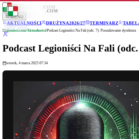
LEGIONISCI
.COM
LEGIONISCI
.COM
MENU
AKTUALNOŚCI
DRUŻYNA
2026/27
TERMINARZ
TABEL
Legionisci.com
/
Aktualności
/
Podcast Legioniści Na Fali (odc. 7): Poszukiwanie dyrektora
Podcast Legioniści Na Fali (odc
wtorek, 4 marca 2025 07:34