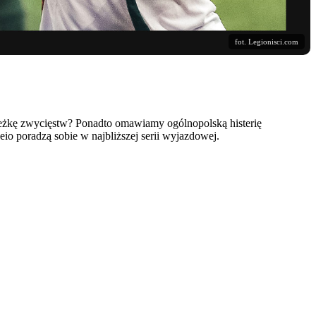
fot. Legionisci.com
eżkę zwycięstw? Ponadto omawiamy ogólnopolską histerię
o poradzą sobie w najbliższej serii wyjazdowej.