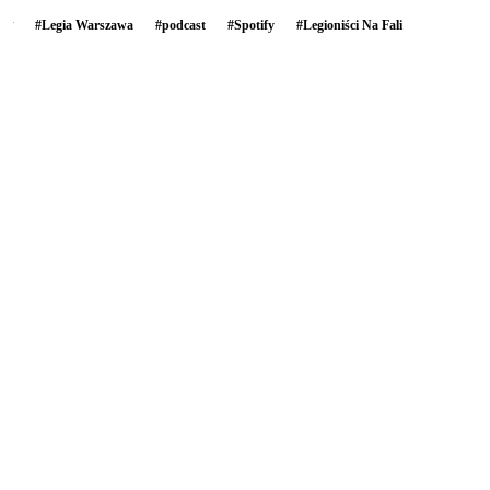
#
Legia Warszawa
#
podcast
#
Spotify
#
Legioniści Na Fali