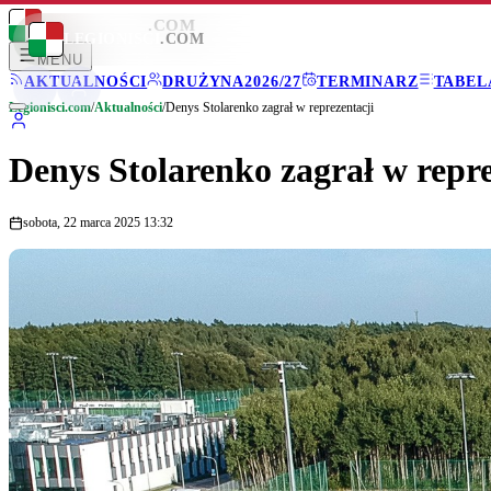
LEGIONISCI
.COM
LEGIONISCI
.COM
MENU
AKTUALNOŚCI
DRUŻYNA
2026/27
TERMINARZ
TABEL
Legionisci.com
/
Aktualności
/
Denys Stolarenko zagrał w reprezentacji
Denys Stolarenko zagrał w repre
sobota, 22 marca 2025 13:32