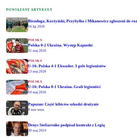
POWIĄZANE ARTYKUŁY
Bienduga, Korżyński, Przybyłko i Mikanowicz zgłoszeni do r
16 lip 2026
POLSKA
Polska 0-2 Ukraina. Występ Kapustki
31 maj 2026
POLSKA
U-16: Polska 4-1 Ekwador. 3 gole legionistów
13 maj 2026
POLSKA
U-16: Polska 0-1 Ukraina. Grali legioniści
10 maj 2026
Papszun: Część kibiców szkodzi drużynie
8 min temu
Denys Stoliarenko podpisał kontrakt z Legią
30 maj 2024