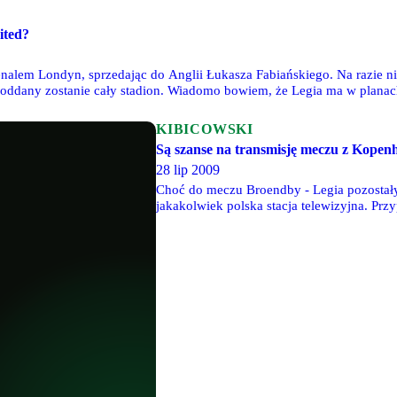
ited?
nalem Londyn, sprzedając do Anglii Łukasza Fabiańskiego. Na razie ni
u oddany zostanie cały stadion. Wiadomo bowiem, że Legia ma w plana
hesterem United, ale najpierw musiałby ją odrzucić Lech.
KIBICOWSKI
Są szanse na transmisję meczu z Kopen
28 lip 2009
Choć do meczu Broendby - Legia pozostały
jakakolwiek polska stacja telewizyjna. Pr
spotkań naszego klubu z gruzińskim Olimpi
Andrzeja Placzyńskiego, szefa Sportfive, 
transmisje, oceniam na fifty-fifty. Myślę, 
z Polonią Warszawa" - mówi Sport.pl Placz