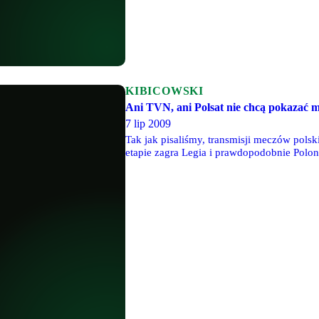
KIBICOWSKI
Ani TVN, ani Polsat nie chcą pokazać 
7 lip 2009
Tak jak pisaliśmy, transmisji meczów polsk
etapie zagra Legia i prawdopodobnie Poloni
nie nie pyta" - twierdzi Andrzej Placzyński
zainteresowania ze strony TVN. "Dziwi mni
tego samego koncernu" - mówi. Choć na ra
transmisji, to te można kupić nawet w dni
spotkań trzeciej rundy eliminacyjnej.