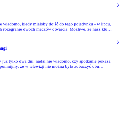
e wiadomo, kiedy miałoby dojść do tego pojedynku - w lipcu,
ch rozegranie dwóch meczów otwarcia. Możliwe, że nasz klub
hagi
 już tylko dwa dni, nadal nie wiadomo, czy spotkanie pokaża
zypomnijmy, że w telewizji nie można było zobaczyć obu
 Rustawi. Teraz szanse na transmisje są większe - zdaniem
wynoszą one 50%. "Rozmowy trwają, szanse na to, że będą
że mecze Legii i Lecha w końcu ktoś pokaże. Mniejsze szanse są
yński.