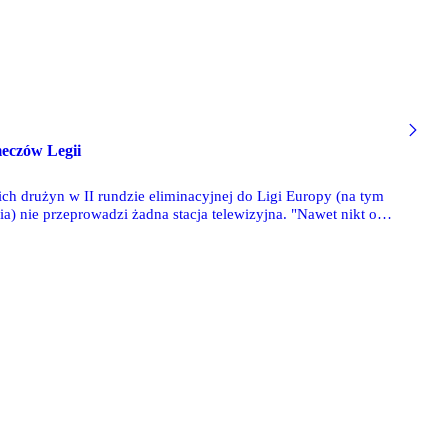
meczów Legii
ich drużyn w II rundzie eliminacyjnej do Ligi Europy (na tym
a) nie przeprowadzi żadna stacja telewizyjna. "Nawet nikt o
 z firmy Sport Five. Placzyńskiego najbardziej dziwi brak
e, że TVN nie chce pokazać meczów Legii, która jest częścią
zie nikt nie wykazuje zainteresowania wykupieniem praw do
u meczu. Problemów natomiast nie powinno być z transmisjami