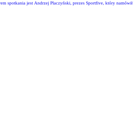
orem spotkania jest Andrzej Placzyński, prezes Sportfive, który namówi
ie i bez obaw inwestować w polski futbol.