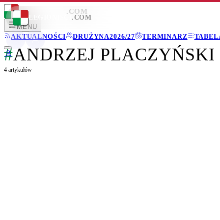
LEGIONISCI
.COM
LEGIONISCI
.COM
MENU
AKTUALNOŚCI
DRUŻYNA
2026/27
TERMINARZ
TABEL
#
ANDRZEJ PLACZYŃSKI
4
artykułów