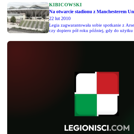
KIBICOWSKI
Na otwarcie stadionu z Manchesterem Un
22 lut 2010
Legia zagwarantowała sobie spotkanie z Arse
czy dopiero pół roku później, gdy do użytk
otrzyma propozycję rozegrania meczu z Manc