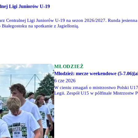
lnej Ligi Juniorów U-19
arz Centralnej Ligi Juniorów U-19 na sezon 2026/2027. Runda jesienna 
o Białegostoku na spotkanie z Jagiellonią.
MŁODZIEŻ
Młodzież: mecze weekendowe (5-7.06)[ak
6 cze 2026
W cieniu zmagań o mistrzostwo Polski U1
Legii. Zespół U15 w pólfinale Mistrzostw 
Wrocław, ale w dogrywce to wrocławianie zd
brąz. Legia U16 pokonała 3-0 Deltę Warsz