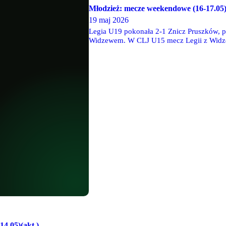
Młodzież: mecze weekendowe (16-17.05
19 maj 2026
Legia U19 pokonała 2-1 Znicz Pruszków, p
Widzewem. W CLJ U15 mecz Legii z Widzew
uraz zawodnika Legii. Legia U14 pokonała
akademii i LSS. Więcej informacji wkrótce.
4.05)(akt.)