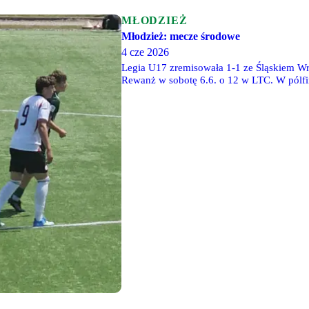
MŁODZIEŻ
Młodzież: mecze środowe
4 cze 2026
Legia U17 zremisowała 1-1 ze Śląskiem Wr
Rewanż w sobotę 6.6. o 12 w LTC. W pólfi
również w sobotę, ale we Wrocławiu. Legi
pokonała 9-2 Naprzód w Brwinowie.