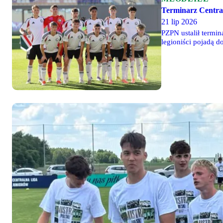
Terminarz Centra
21 lip 2026
PZPN ustalił termin
legioniści pojadą d