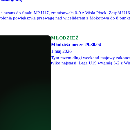
bie awans do finału MP U17, zremisowała 0-0 z Wisła Płock. Zespół U1
Polonią powiększyła przewagę nad wiceliderem z Mokotowa do 8 punkt
MŁODZIEŻ
Młodzież: mecze 29-30.04
1 maj 2026
Tym razem długi weekend majowy zakończył
tylko najstarsi. Lega U19 wygrałą 3-2 z W
pojedynku na szczycie w CLJ U15 Legia w
Pruszków, a w ekstralidze U15 Legia wyg