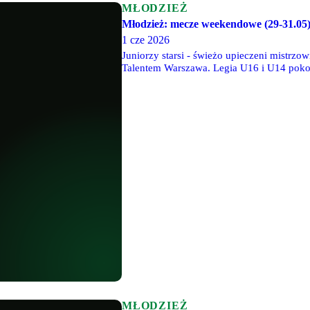
MŁODZIEŻ
Młodzież: mecze weekendowe (29-31.05
1 cze 2026
Juniorzy starsi - świeżo upieczeni mistrzo
Talentem Warszawa. Legia U16 i U14 poko
pookonałą 16-0 Olimpię Elbląg. Legia U11 
został królem strzelców turnieju.
MŁODZIEŻ