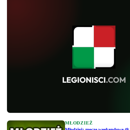
MŁODZIEŻ
Młodzież: mecze weekendowe (9-1