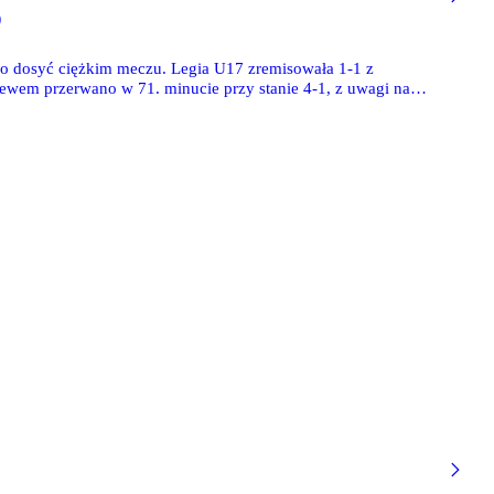
)
o dosyć ciężkim meczu. Legia U17 zremisowała 1-1 z
em przerwano w 71. minucie przy stanie 4-1, z uwagi na
 2-1 Mazovię Mińsk Mazowiecki. Grały też młodsze zespoły