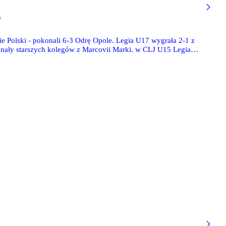
)
wie Polski - pokonali 6-3 Odrę Opole. Legia U17 wygrała 2-1 z
nały starszych kolegów z Marcovii Marki. w CLJ U15 Legia
wygrała V Memoriał Krystiana Popieli, a Aleksander Gorzelnik