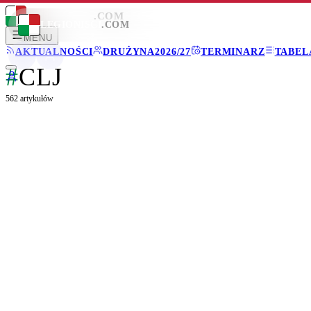
LEGIONISCI
.COM
LEGIONISCI
.COM
MENU
AKTUALNOŚCI
DRUŻYNA
2026/27
TERMINARZ
TABEL
#
CLJ
562
artykułów