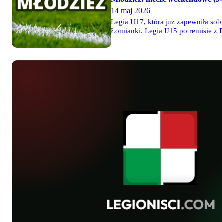
14 maj 2026
Legia U17, która już zapewniła so
Łomianki. Legia U15 po remisie z 
wygrała 4-2 z Pogonią Siedlce.