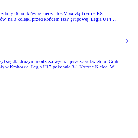
6 zdobył 6 punktów w meczach z Varsovią i (vo) z KS
ów, na 3 kolejki przed końcem fazy grupowej. Legia U14
 się dla drużyn młodzieżowych... jeszcze w kwietniu. Grali
isłą w Krakowie. Legia U17 pokonała 3-1 Koronę Kielce. W
ygrała 1-0 z Torpedo Mokotów. Legia U16 pokonała 2-1 Znicz
rała 9-1 z Championem Warszawa.