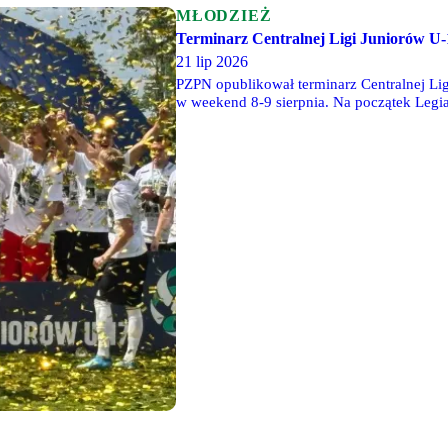
MŁODZIEŻ
Terminarz Centralnej Ligi Juniorów U-
21 lip 2026
PZPN opublikował terminarz Centralnej Li
w weekend 8-9 sierpnia. Na początek Legi