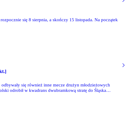
rozpocznie się 8 sierpnia, a skończy 15 listopada. Na początek
t.]
7 odbywały się również inne mecze drużyn młodzieżowych
Polski odrobił w kwadrans dwubramkową stratę do Śląska
obyli gola i awansowali do finału, a legionistom pozostał
awa U17, a Legia U14 wygrała na boisku Delty U15 5-3.