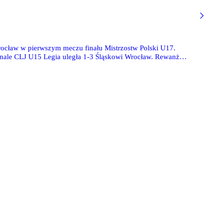
ocław w pierwszym meczu finału Mistrzostw Polski U17.
nale CLJ U15 Legia uległa 1-3 Śląskowi Wrocław. Rewanż
a U16 pokonała 2-0 Radomiaka, a w Ekstralidze U15 Legia