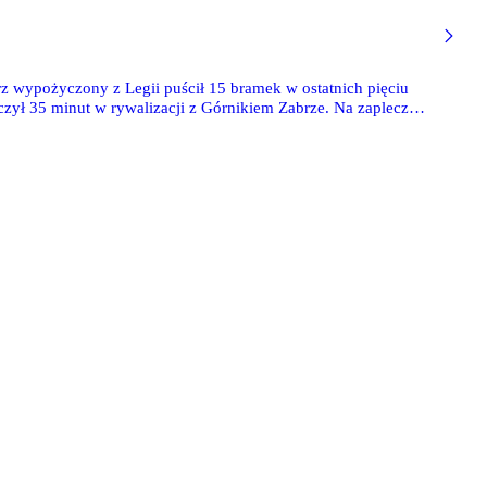
 wypożyczony z Legii puścił 15 bramek w ostatnich pięciu
zył 35 minut w rywalizacji z Górnikiem Zabrze. Na zapleczu
el i jego Podbeskidzie otrzymali srogą lekcję od Miedzi