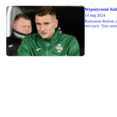
Wypożyczeni: Koby
14 maj 2024
Radomiak Radom z G
meczach. Tym razem
ekstraklasy Maciej 
Legnica. Zawodnic