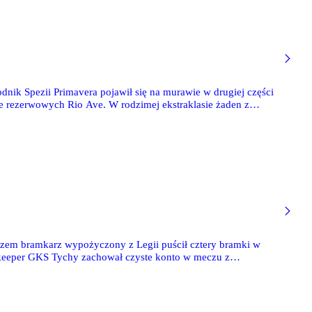
dnik Spezii Primavera pojawił się na murawie w drugiej części
ce rezerwowych Rio Ave. W rodzimej ekstraklasie żaden z
 Kikolski, który puścił trzy bramki w potyczce z Lechią
azem bramkarz wypożyczony z Legii puścił cztery bramki w
alkeeper GKS Tychy zachował czyste konto w meczu z
a III-ligowych boiskach pokazał się Kacper Knera, który
ry.