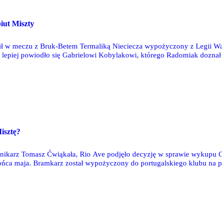
iut Miszty
ł w meczu z Bruk-Betem Termaliką Nieciecza wypożyczony z Legii Wa
e lepiej powiodło się Gabrielowi Kobylakowi, którego Radomiak doznał k
ebiutu w portugalskiej lidze doczekał się Cezary Miszta, który zebrał 
isztę?
nnikarz Tomasz Ćwiąkała, Rio Ave podjęło decyzję w sprawie wykupu C
ońca maja. Bramkarz został wypożyczony do portugalskiego klubu na p