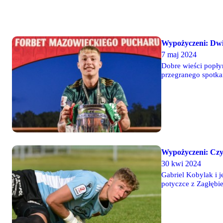
Wypożyczeni: Dw
7 maj 2024
Dobre wieści popłyn
przegranego spotka
wypożyczonych nie w
Gdańsk.
Wypożyczeni: Czys
30 kwi 2024
Gabriel Kobylak i 
potyczce z Zagłębi
Zagłębiem Sosnowie
wszedł w końcówce s