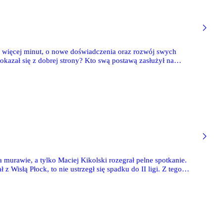
i o więcej minut, o nowe doświadczenia oraz rozwój swych
okazał się z dobrej strony? Kto swą postawą zasłużył na
murawie, a tylko Maciej Kikolski rozegrał pelne spotkanie.
z Wisłą Płock, to nie ustrzegł się spadku do II ligi. Z tego
 ten sukces. Zawodnicy wypożyczeni do zagranicznych