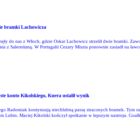
ie bramki Lachowicza
ęły do nas z Włoch, gdzie Oskar Lachowicz strzelił dwie bramki. Zawo
nia z Salernitaną. W Portugalii Cezary Miszta ponownie zasiadł na ław
ybiegł na boisku. Natomiast w I lidze pełne spotkanie rozegrał Maciej
te konto Kikolskiego, Knera ustalił wynik
jego Radomiak kontynuują niechlubną passę straconych bramek. Tym r
em Lubin. Maciej Kikolski kończył spotkanie w lepszym nastroju. Go
c. Cezary Miszta znalazł się ponownie w kadrze meczowej. Natomiast n
potkania i ustalił jego wynik trafiając do siatki w doliczonym czasie g