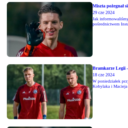
Miszta pożegnał si
29 cze 2024
Jak informowaliśmy
pośrednictwem Inst
Bramkarze Legii -
18 cze 2024
W poniedziałek prz
Kobylaka i Macieja 