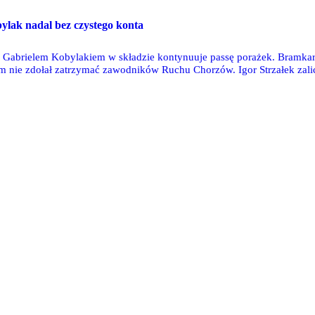
lak nadal bez czystego konta
abrielem Kobylakiem w składzie kontynuuje passę porażek. Bramkarz
 nie zdołał zatrzymać zawodników Ruchu Chorzów. Igor Strzałek zalic
Kikolski puścił trzy bramki w rywalizacji z GKS Katowice, a Jakub Kisi
y wypożyczeni do zagranicznych klubów nie wybiegli na murawę.