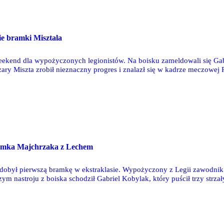
e bramki Misztala
ekend dla wypożyczonych legionistów. Na boisku zameldowali się Gabri
ry Miszta zrobił nieznaczny progres i znalazł się w kadrze meczowej R
ukrotnie dawał prowadzenie swojej drużynie, ale ostatecznie zremisow
amka Majchrzaka z Lechem
dobył pierwszą bramkę w ekstraklasie. Wypożyczony z Legii zawodnik
m nastroju z boiska schodził Gabriel Kobylak, który puścił trzy strza
 wystąpił w derbach Rzeszowa. Natomiast w Pruszkowie spotkali się Ma