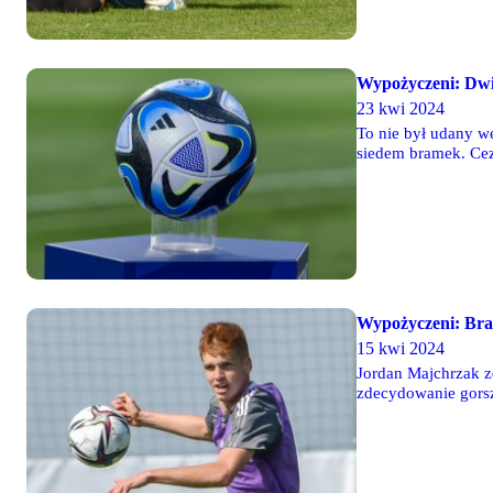
Wypożyczeni: Dwi
23 kwi 2024
To nie był udany we
siedem bramek. Ceza
Stolema Gniewino dw
Wypożyczeni: Br
15 kwi 2024
Jordan Majchrzak z
zdecydowanie gorszy
Bartłomiej Ciepiela