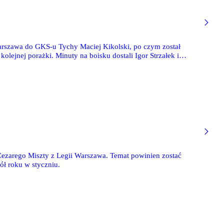
rszawa do GKS-u Tychy Maciej Kikolski, po czym został
olejnej porażki. Minuty na boisku dostali Igor Strzałek i
świetne noty za mecz z Benfiką.
ezarego Miszty z Legii Warszawa. Temat powinien zostać
ół roku w styczniu.