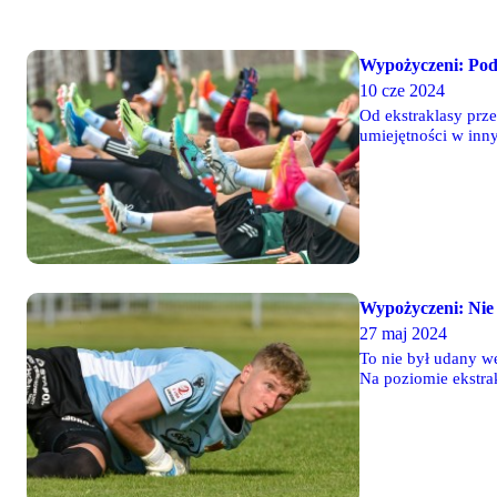
Wypożyczeni: Po
10 cze 2024
Od ekstraklasy prze
umiejętności w inny
transfer a komu po
Wypożyczeni: Nie g
27 maj 2024
To nie był udany we
Na poziomie ekstrakl
poziomu rozgrywek
klubów zakończyli 