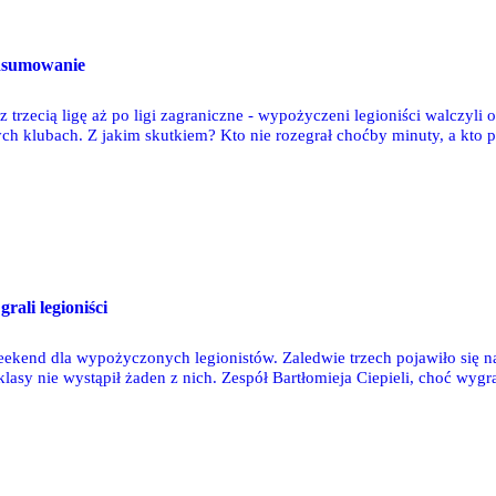
dsumowanie
z trzecią ligę aż po ligi zagraniczne - wypożyczeni legioniści walczyl
ch klubach. Z jakim skutkiem? Kto nie rozegrał choćby minuty, a kto p
dziękowano i wróci na Łazienkowską?
rali legioniści
ekend dla wypożyczonych legionistów. Zaledwie trzech pojawiło się na 
asy nie wystąpił żaden z nich. Zespół Bartłomieja Ciepieli, choć wygrał 
 awansowała Pogoń Siedlce, ale Jakub Okusami miał znikomy wkład w
już ligowe zmagania.