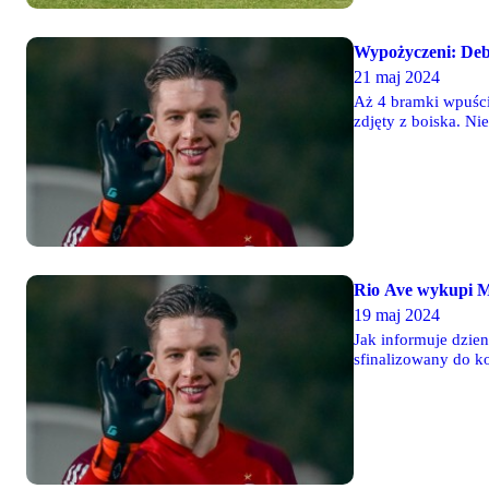
Wypożyczeni: Deb
21 maj 2024
Aż 4 bramki wpuści
zdjęty z boiska. Ni
Jordan Majchrzak. B
Rio Ave wykupi M
19 maj 2024
Jak informuje dzie
sfinalizowany do k