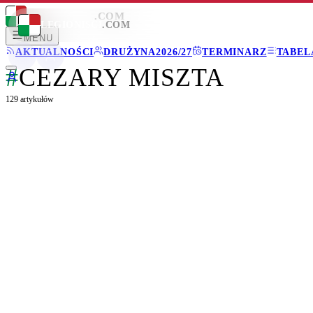
LEGIONISCI
.COM
LEGIONISCI
.COM
MENU
AKTUALNOŚCI
DRUŻYNA
2026/27
TERMINARZ
TABEL
#
CEZARY MISZTA
129
artykułów