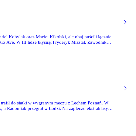
el Kobylak oraz Maciej Kikolski, ale obaj puścili łącznie
io Ave. W III lidze błysnął Fryderyk Misztal. Zawodnik
ali tylko z Błękitnymi Stargard.
 trafił do siatki w wygranym meczu z Lechem Poznań. W
ły, a Radomiak przegrał w Łodzi. Na zapleczu ekstraklasy
rcel Krajewski oraz Maciej Kikolski.