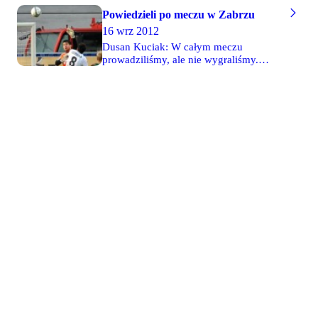
Powiedzieli po meczu w Zabrzu
16 wrz 2012
Dusan Kuciak: W całym meczu
prowadziliśmy, ale nie wygraliśmy.
Jestem wkurzony, żeby nie powiedzieć
ostrzej. Mam do siebie pretensje za
bramkę na 1-1, która nie powinna paść.
To był mój błąd. Mam tylko nadzieję, że
Górnik zagra tak samo dobrze z innymi
rywalami, jak w meczu z nami od 80.
minuty. W pierwszej połowie Górnik nie
grał z nami nic i ograniczał się do
dośrodkowań. Po przerwie zagrał lepiej.