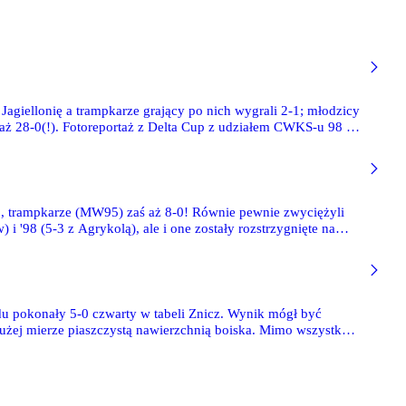
Jagiellonię a trampkarze grający po nich wygrali 2-1; młodzicy
aż 28-0(!). Fotoreportaż z Delta Cup z udziałem CWKS-u 98 -
0, trampkarze (MW95) zaś aż 8-0! Równie pewnie zwyciężyli
i '98 (5-3 z Agrykolą), ale i one zostały rozstrzygnięte na
u pokonały 5-0 czwarty w tabeli Znicz. Wynik mógł być
dużej mierze piaszczystą nawierzchnią boiska. Mimo wszystko
ydeł. Gole zdobywali: po dwa Maks Brzosko i Dawid Witkowski,