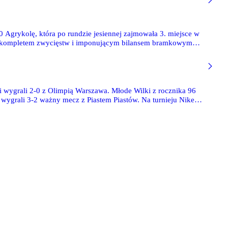
Agrykolę, która po rundzie jesiennej zajmowała 3. miejsce w
ia z kompletem zwycięstw i imponującym bilansem bramkowym
si wygrali 2-0 z Olimpią Warszawa. Młode Wilki z rocznika 96
ygrali 3-2 ważny mecz z Piastem Piastów. Na turnieju Nike