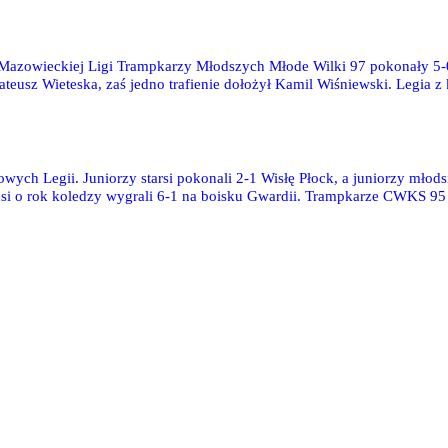
Mazowieckiej Ligi Trampkarzy Młodszych Młode Wilki 97 pokonały 5-0 
 Mateusz Wieteska, zaś jedno trafienie dołożył Kamil Wiśniewski. Leg
wych Legii. Juniorzy starsi pokonali 2-1 Wisłę Płock, a juniorzy młod
i o rok koledzy wygrali 6-1 na boisku Gwardii. Trampkarze CWKS 95 w
szczegółów wkrótce.