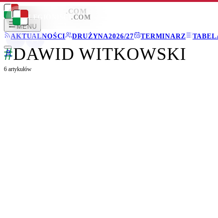
LEGIONISCI
.COM
LEGIONISCI
.COM
MENU
AKTUALNOŚCI
DRUŻYNA
2026/27
TERMINARZ
TABEL
#
DAWID WITKOWSKI
6
artykułów