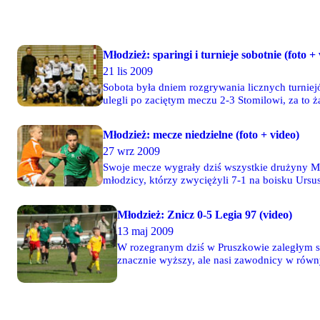
Młodzież: sparingi i turnieje sobotnie (foto +
21 lis 2009
Sobota była dniem rozgrywania licznych turniej
ulegli po zaciętym meczu 2-3 Stomilowi, za to 
15 zdjęć Fotoreportaż z Ursynów Cup z udz
Młodzież: mecze niedzielne (foto + video)
27 wrz 2009
Swoje mecze wygrały dziś wszystkie drużyny Mł
młodzicy, którzy zwyciężyli 7-1 na boisku Ursusa
korzyść naszych piłkarzy.
Młodzież: Znicz 0-5 Legia 97 (video)
13 maj 2009
W rozegranym dziś w Pruszkowie zaległym sp
znacznie wyższy, ale nasi zawodnicy w równ
podopieczni Jakuba Sowińskiego pokazali sp
a jedno trafienie zanotował Eryk Więdłocha.