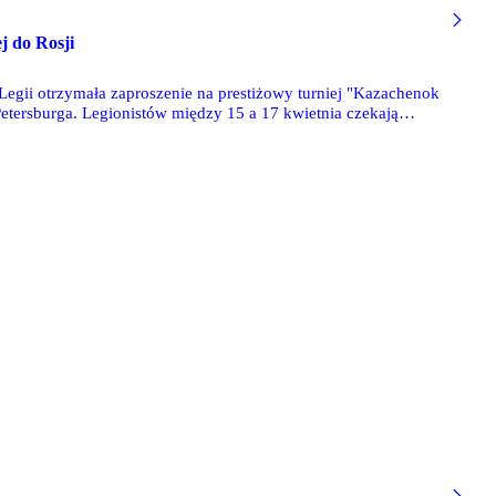
j do Rosji
Legii otrzymała zaproszenie na prestiżowy turniej "Kazachenok
etersburga. Legionistów między 15 a 17 kwietnia czekają
 z AC Milan, Tottenhamem, CSKA, Spartakiem Moskwa czy
tą Warszawa został rozegrany już dziś - młodzi piłkarze Legii