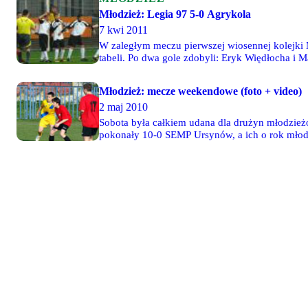
Młodzież: Legia 97 5-0 Agrykola
7 kwi 2011
W zaległym meczu pierwszej wiosennej kolejki 
tabeli. Po dwa gole zdobyli: Eryk Więdłocha i
80-0 (!) prowadzi w tabeli ligowej swojej grupy.
Młodzież: mecze weekendowe (foto + video)
2 maj 2010
Sobota była całkiem udana dla drużyn młodzieżo
pokonały 10-0 SEMP Ursynów, a ich o rok młods
Cup dzielnie walczyły Młode Wilki 95. Więcej 