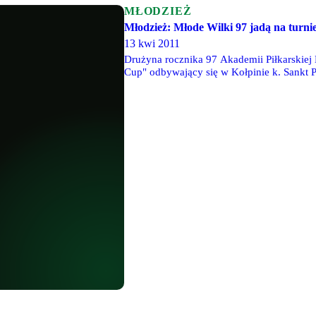
MŁODZIEŻ
Młodzież: Młode Wilki 97 jadą na turnie
13 kwi 2011
Drużyna rocznika 97 Akademii Piłkarskiej 
Cup" odbywający się w Kołpinie k. Sankt P
mecze z 8 mocnymi przeciwnikami, m.in.
Zenitem. Z tej przyczyny ligowy mecz z Del
wygrali 6-0.