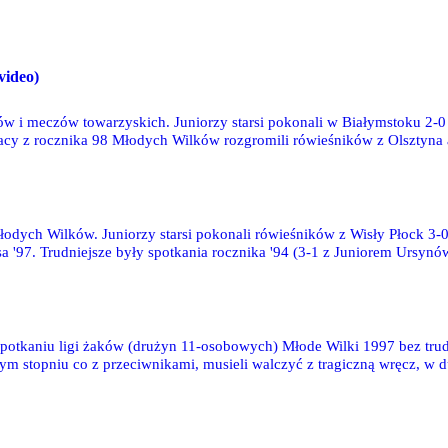
 video)
ów i meczów towarzyskich. Juniorzy starsi pokonali w Białymstoku 2-0 
żacy z rocznika 98 Młodych Wilków rozgromili rówieśników z Olsztyna 
iałem Młodych Wilków 99 - 35 zdjęć
odych Wilków. Juniorzy starsi pokonali rówieśników z Wisły Płock 3-
 '97. Trudniejsze były spotkania rocznika '94 (3-1 z Juniorem Ursynów) 
otkaniu ligi żaków (drużyn 11-osobowych) Młode Wilki 1997 bez trud
ym stopniu co z przeciwnikami, musieli walczyć z tragiczną wręcz, w 
oro ciekawych akcji i nie pozwolili gospodarzom na rozwinięcie skrz