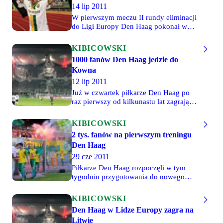
14 lip 2011
W pierwszym meczu II rundy eliminacji
do Ligi Europy Den Haag pokonał w
wyjazdowym spotkaniu litewski FK
Tauras 3-2. Wygrana nie przyszła łatwo,
KIBICOWSKI
bo od 55. minuty Holendrzy grali w
1000 fanów Den Haag jedzie do
dziesiątkę. Boisko za faul w polu
Kowna
karnym musiał opuścić Filip Lukšík. Po
jego przewinieniu sędzia podyktował
12 lip 2011
rzut karny, który na gola zamienił Goran
Już w czwartek piłkarze Den Haag po
Jerković. Ale gracze z Hagi nie
raz pierwszy od kilkunastu lat zagrają w
zamierzali składać broni. Pierwsze
europejskich pucharach. Dziś o
zdjęcia z meczu już poniżej, pełen
godzinie 20 kończy się sprzedaż
KIBICOWSKI
fotoreportaż niebawem na LL!
wejściówek w Hadze na mecz z FK
2 tys. fanów na pierwszym treningu
Taurus. Litwini dla fanów gości
Den Haag
przygotowali 1000 biletów w cenie 15
euro.
29 cze 2011
Piłkarze Den Haag rozpoczęli w tym
tygodniu przygotowania do nowego
sezonu. Na pierwszym treningu, na
starym stadionie Zuiderpark, pojawiło
KIBICOWSKI
się około dwóch tysięcy kibiców, którzy
Den Haag w Lidze Europy zagra na
podziękowali piłkarzom za awans do
Litwie
europejskich pucharów w minionym