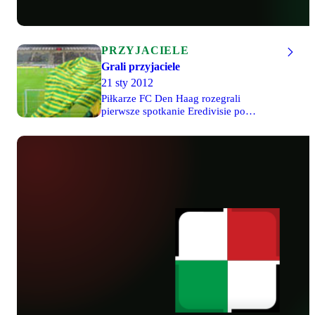
PRZYJACIELE
Grali przyjaciele
21 sty 2012
Piłkarze FC Den Haag rozegrali
pierwsze spotkanie Eredivisie po
przerwie zimowej. Nasi przyjaciele w
pojedynku z Rodą Kerkrade trzykrotnie
wychodzili na prowadzenie, ale
ostatecznie musieli zadowolić się tylko
jednym punktem. Po 18 kolejkach nasi
przyjaciele zajmują 10. miejsce w tabeli.