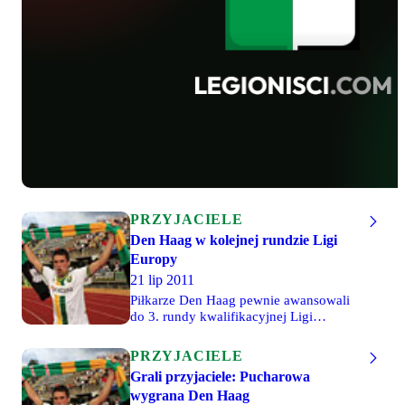
PRZYJACIELE
Den Haag w kolejnej rundzie Ligi
Europy
21 lip 2011
Piłkarze Den Haag pewnie awansowali
do 3. rundy kwalifikacyjnej Ligi
Europy. Po wygranej z FK Tauras w
Kownie 3-2, dziś nasi przyjaciele po raz
PRZYJACIELE
kolejny potwierdzili swoją wyższość
Grali przyjaciele: Pucharowa
nad ekipą z Litwy. Den Haag wygrał
wygrana Den Haag
przed własną publicznością 2-0.