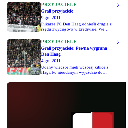
PRZYJACIELE
Grali przyjaciele
9 gru 2011
Piłkarze FC Den Haag odnieśli drugie z
rzędu zwycięstwo w Eredivisie. We
właśnie zakończonym spotkaniu Den
Haag pokonał Heraclesa 2-0 i
PRZYJACIELE
awansował w tabeli na 9. miejsce.
Grali przyjaciele: Pewna wygrana
Gospodarze wyszli na prowadzenie w 8.
Den Haag
minucie spotkania, po trafieniu Van
Duinena. Wynik ustalił w 81. minucie
4 gru 2011
Immers. Przed przerwą boisko musiał
Udany wieczór mieli wczoraj kibice z
opuścić kontuzjowany zawodnik
Hagi. Po nieudanym wyjeździe do
gospodarzy, Hocher, którego zastąpił
Rotterdamu na mecz z Excelsiorem,
Leewin.
ekipa Den Haag wygrała u siebie 3-0 z
NAC Breda. Tym samym nasi
przyjaciele zrównali się punktami w
tabeli ze wczorajszym rywalem.