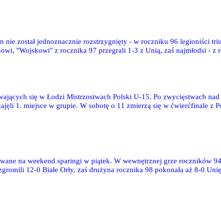
e został jednoznacznie rozstrzygnięty - w roczniku 96 legioniści tri
wi, "Wojskowi" z rocznika 97 przegrali 1-3 z Unią, zaś najmłodsi - z r
ywających się w Łodzi Mistrzostwach Polski U-15. Po zwycięstwach nad
li 1. miejsce w grupie. W sobotę o 11 zmierzą się w ćwierćfinale z P
owane na weekend sparingi w piątek. W wewnętrznej grze roczników 94 
ozgromili 12-0 Białe Orły, zaś drużyna rocznika 98 pokonała aż 8-0 Uni