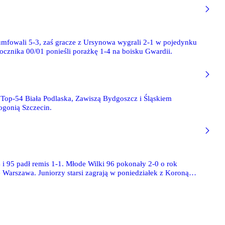
umfowali 5-3, zaś gracze z Ursynowa wygrali 2-1 w pojedynku
ocznika 00/01 ponieśli porażkę 1-4 na boisku Gwardii.
 Top-54 Biała Podlaska, Zawiszą Bydgoszcz i Śląskiem
ogonią Szczecin.
i 95 padł remis 1-1. Młode Wilki 96 pokonały 2-0 o rok
ę Warszawa. Juniorzy starsi zagrają w poniedziałek z Koroną