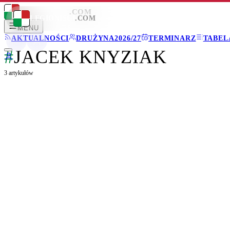
LEGIONISCI
.COM
LEGIONISCI
.COM
MENU
AKTUALNOŚCI
DRUŻYNA
2026/27
TERMINARZ
TABEL
#
JACEK KNYZIAK
3
artykułów