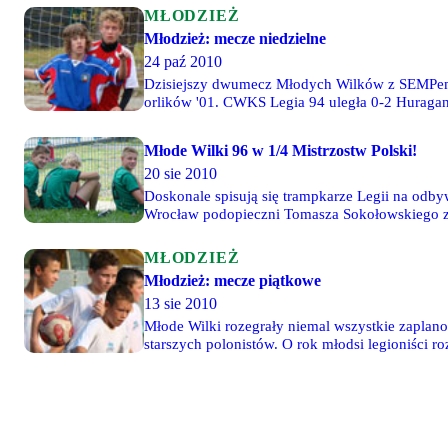
MŁODZIEŻ
Młodzież: mecze niedzielne
24 paź 2010
Dzisiejszy dwumecz Młodych Wilków z SEMPem ni
orlików '01. CWKS Legia 94 uległa 0-2 Huragano
Młode Wilki 96 w 1/4 Mistrzostw Polski!
20 sie 2010
Doskonale spisują się trampkarze Legii na odb
Wrocław podopieczni Tomasza Sokołowskiego zaję
MŁODZIEŻ
Młodzież: mecze piątkowe
13 sie 2010
Młode Wilki rozegrały niemal wszystkie zaplan
starszych polonistów. O rok młodsi legioniści r
Kielce.