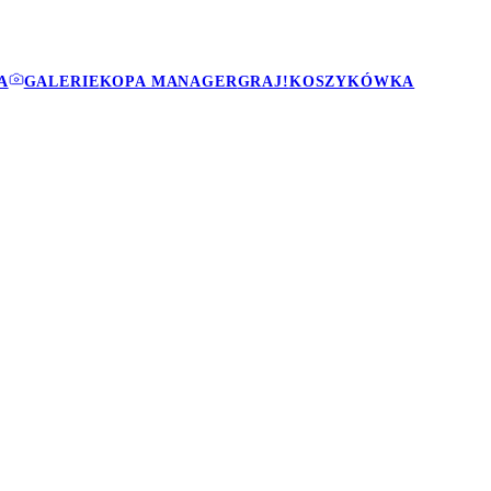
A
GALERIE
KOPA MANAGER
GRAJ!
KOSZYKÓWKA
Z