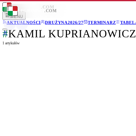
LEGIONISCI
.COM
LEGIONISCI
.COM
MENU
AKTUALNOŚCI
DRUŻYNA
2026/27
TERMINARZ
TABEL
#
KAMIL KUPRIANOWIC
1
artykułów