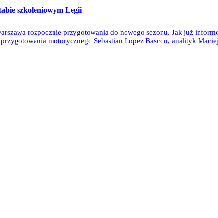
tabie szkoleniowym Legii
arszawa rozpocznie przygotowania do nowego sezonu. Jak już inform
r przygotowania motorycznego Sebastian Lopez Bascon, analityk Maciej
j drużyny dołączą 3 nowe osoby.