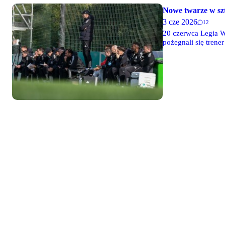
Nowe twarze w sz
3 cze 2026
12
20 czerwca Legia W
pożegnali się trene
Astiz. Do pierwsze