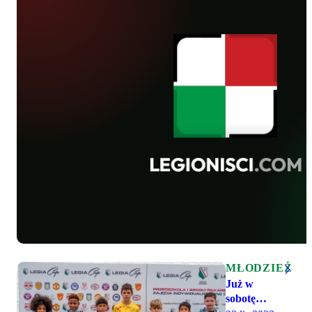
kibice OGC
dobry wynik z ostatniego
Nice i
roku i zajęli drugie miejsce
Olimpiji
za Spartą Praga, a przed
Ljublana.
Anderlechtem. Przede
Sportowa
wszystkim zaprezentowali
rywalizacja
jednak dobrą, efektowną
miała
grę, za którą poszły wyniki.
miejsce na
Obrońca Legii Konstanty
bocznym
Leonkiewicz znalazł się w
boisku przy
7-osobowym dream teamie
Łazienkowskiej,
turnieju.
a w turnieju
zwyciężyła
ekipa
Hutnika
Warszawa,
która
wygrała w
finale z
Gocławiem.
MŁODZIEŻ
Już w
sobotę