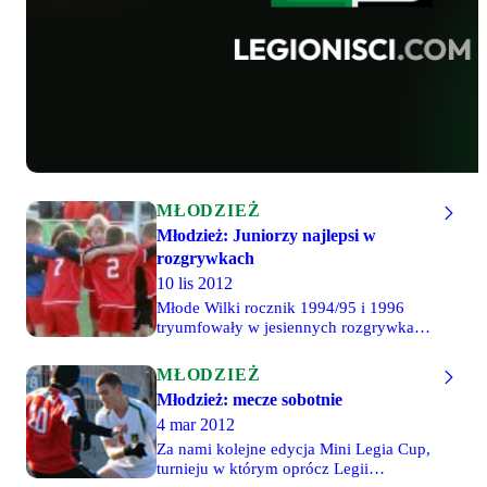
MŁODZIEŻ
Młodzież: Juniorzy najlepsi w
rozgrywkach
10 lis 2012
Młode Wilki rocznik 1994/95 i 1996
tryumfowały w jesiennych rozgrywkach
w swoich ligach. Formalnie legioniąci
mistrzami Mazowsza nie zostali (w tym
MŁODZIEŻ
sezonie zmienił się system rozgrywek),
Młodzież: mecze sobotnie
ale awansowali do rozgrywek
4 mar 2012
ogólnopolskich, które rozgrywane będą
wiosną. W sobotnich meczach legioniści
Za nami kolejne edycja Mini Legia Cup,
94/95 zremisowali z Polonią 3-3, a
turnieju w którym oprócz Legii
rocznik 1996 pokonał "Czarne koszule"