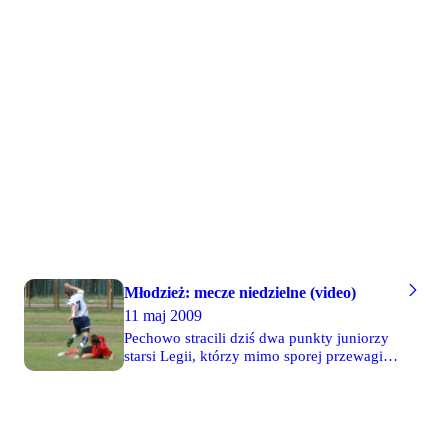
Multimedia z meczów wkrótce.
uczestniczyło 10 drużyn z Polski,
Niemiec, Ukrainy i Węgier. Tak jak
przed rokiem na turnieju obecny był
zespół CWKS Legia, reprezentowany
przez żaków '98, trenowanych przez
Mariusza Jagusia. Po wygranych 4-1
z Polonią II i 7-3 z Agrykolą,
porażce 1-5 z Karpatami Lwów i
wygranej 5-1 z Fortuną Dusseldorf
legioniści zajęli drugie miejsce w
swojej grupie.
Młodzież: mecze niedzielne (video)
11 maj 2009
Pechowo stracili dziś dwa punkty juniorzy
starsi Legii, którzy mimo sporej przewagi
przez większość meczu zremisowali 1-1 z
Dolcanem po golu straconym w samej
końcówce. Wcześniej bramkę dla Legii
zdobył Adrian Rajczak. Rosłoń i Rajczak
trafili również w poprzeczkę, ale to