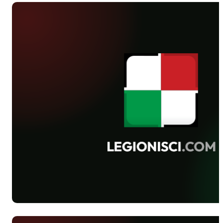
Nadnarwiankę, trampkarze starsi po
dość zaciętym spotkaniu wygrali 3-2 z
Wisłą Płock '95, trampkarze z rocznika
96 rozgromili 11-0 Agrykolę, zaś zespół
młodzików ('98) pokonał 10-3
rówieśników z WOSiR Wyszków. Mecz
juniorów młodszych CWKS został
przełożony z uwagi na opady
deszczu,zaś ich o rok młodsi koledzy
ulegli 3-4 Nadstalowi.