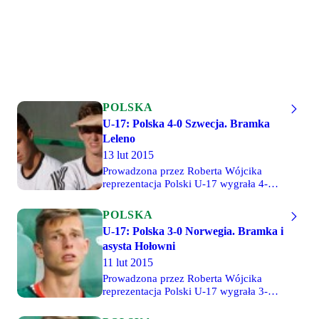
POLSKA
U-17: Polska 4-0 Szwecja. Bramka
Leleno
13 lut 2015
Prowadzona przez Roberta Wójcika
reprezentacja Polski U-17 wygrała 4-0
(1-0) ze Szwecją w drugim spotkaniu
towarzyskiego turnieju w hiszpańskiej
POLSKA
La Mandze. Dzięki temu zwycięstwu
U-17: Polska 3-0 Norwegia. Bramka i
"biało-czerwoni" wygrali cały turniej.
asysta Hołowni
Jedną z bramek zdobył legionista
Mateusz Leleno. Od pierwszej minuty
11 lut 2015
na boisko wybiegli Ernest Dzięcioł i
Prowadzona przez Roberta Wójcika
Mateusz Hołownia.
reprezentacja Polski U-17 wygrała 3-0
(1-0) z Norwegią w pierwszym
spotkaniu towarzyskiego turnieju w