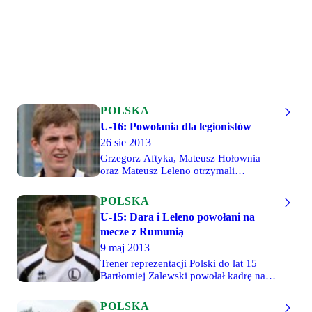
POLSKA
U-16: Powołania dla legionistów
26 sie 2013
Grzegorz Aftyka, Mateusz Hołownia
oraz Mateusz Leleno otrzymali
powołania na konsultację szkoleniową
reprezentacji Polski do lat 16.
POLSKA
Podopieczni Roberta Wójcika będą
U-15: Dara i Leleno powołani na
przebywać na zgrupowaniu w dniach 7-
mecze z Rumunią
13 września w Żaganiu. W tym czasie,
biało-czerwoni rozegrają dwa spotkania
9 maj 2013
towarzyskie z Austrią.
Trener reprezentacji Polski do lat 15
Bartłomiej Zalewski powołał kadrę na
konsultację szkoleniową oraz dwa
mecze towarzyskie z Rumunią.
POLSKA