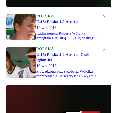
POLSKA
U-16: Polska 1-2 Austria
12 wrz 2013
Kadra trenera Roberta Wójcika
przegrała z Austrią 1-2 (1-2) w drugim
spotkaniu towarzyskim w ramach
konsultacji szkoleniowej reprezentacji
POLSKA
do lat 16. 60 minut rozegrał Grzegorz
U-16: Polska 4-2 Austria. Grali
Aftyka, a zastąpił go Mateusz Leleno.
legioniści
Inny legionista - Mateusz Hołownia -
wszedł na boisko w 64. minucie.
10 wrz 2013
Prowadzona przez Roberta Wójcika
reprezentacja Polski do lat 16 wygrała w
meczu towarzyskim z rówieśnikami z
Austrii 4-2 (1-1). W czwartek o godzinie
16:00 w Żarach odbędzie się spotkanie
rewanżowe. Cały mecz rozegrał
Mateusz Hołownia, Grzegorz Aftyka
wszedł na boisko w 52. minucie, a
Mateusz Leleno w 57. minucie.