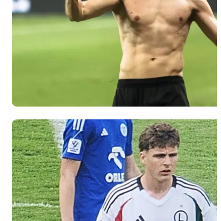
Kapustka
cały mecz
spędził na
ławce
rezerwowych.