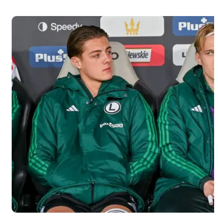
miejsce w
swojej
grupie
eliminacyjnej
i nie
wywalczyli
awansu do
turnieju
finałowego.