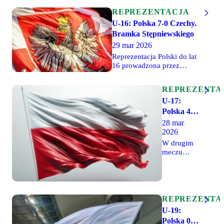
REPREZENTACJA
U-16: Polska 7-0 Czechy.
Bramka Stępniewskiego
29 mar 2026
Reprezentacja Polski do lat
16 prowadzona przez
Rafała Lasockiego wygrała
7-0 (3-0) w drugim meczu
REPREZENTA
towarzyskim z Czechami.
U-17:
Jedną z bramek zdobył
zawodnik Legii Warszawa,
Polska 4-0
Franciszek Stępniewski.
Słowacja.
28 mar
Grali także Igor Brzeziński,
2026
Grali
Tymoteusz Leśniak i Oskar
legioniści
W drugim
Putrzyński.
meczu
rozgrywanego
w Polsce
turnieju
grupy 7
dywizji A
REPREZENTA
II rundy
U-19:
eliminacji
Polska 0-1