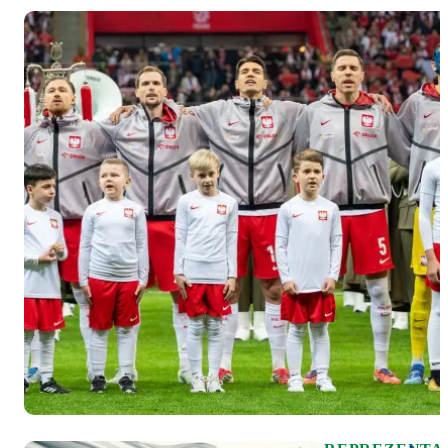
na Turniej
Czterech
Narodów.
"Biało-
czerwoni"
zagrają z
Finlandią
(21 maja,
16:00,
Nakło),
Węgrami
(22 maja,
16:00,
Łabiszyn) i
Słowacją
(24 maja,
11:00,
Sicienko).
W kadrze
znalazło się
6
zawodników
Legii
Warszawa: