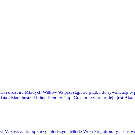
lski drużyna Młodych Wilków 96 przystąpi od piątku do rywalizacji w p
iata - Manchester United Premier Cup. Gospodarzem turnieju jest Akad
e najlepsze drużyny z 20.
stw Mazowsza trampkarzy młodszych Młode Wilki 96 pokonały 3-0 rów