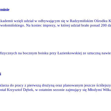
minie
z Akademii wzięli udział w odbywającym się w Radzymińskim Ośrodku 
wołomińskiego. Na koniec imprezy, w której udział brało ponad 200 dzi
ia a drużyną trenerów Legii, która po meczu pełnym efektownych zagra
w fizycznych na bocznym boisku przy Łazienkowskiej ze sztuczną nawierz
i
larza do pracy z pierwszą drużyną oraz planowanym jeszcze ściślejs
ostał Krzysztof Dębek, w ostatnim sezonie zajmujący się Młodymi Wil
owy asystent w roczniku 1995.