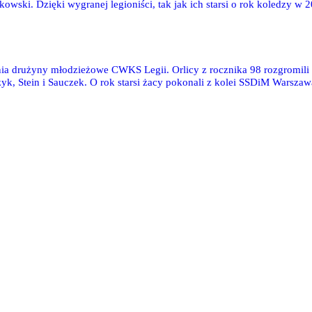
akowski. Dzięki wygranej legioniści, tak jak ich starsi o rok koledzy 
zi. Zawodnikom i trenerom serdecznie gratulujemy! Fotoreportaż z fin
a drużyny młodzieżowe CWKS Legii. Orlicy z rocznika 98 rozgromili li
k, Stein i Sauczek. O rok starsi żacy pokonali z kolei SSDiM Warszaw
 dzisiejszych przeciwników, a sędzia odgwizdał walkower dla drużyny 
 oraz jednym Chłopeckiego.