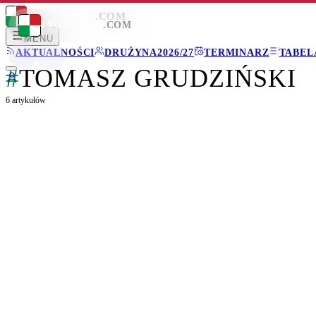
LEGIONISCI
.COM
LEGIONISCI
.COM
MENU
AKTUALNOŚCI
DRUŻYNA
2026/27
TERMINARZ
TABEL
#
TOMASZ GRUDZIŃSKI
6
artykułów