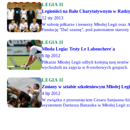
LEGIA II
Legioniści na Balu Charytatywnym w Radzy
12 sty 2013
W sobotę piłkarze i trenerzy Młodej Legii ora
Fundację "Dać szansę", pod patronatem starosty 
pokazowy mecz piłkarski pomiędzy BD Art Małkin
LEGIA II
Młoda Legia: Testy Le Labouchere`a
6 lip 2012
Piłkarze Młodej Legii odbyli kolejną turę testó
wychodzili na zajęcia w 8-osobowych grupach.
LEGIA II
Zmiany w sztabie szkoleniowym Młodej Legi
4 lip 2012
W związku z przesunięciem Cesara Sanjuana-Szk
asystentem Dariusza Banasika w Młodej Legii z
fizyczne został Tomasz Grudziński, dotychczas