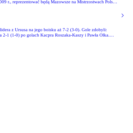
w 2009 r., reprezentować będą Mazowsze na Mistrzostwach Polski,
ału Mistrzostw Mazowsza - 39 zdjęć Bodziacha
dera z Ursusa na jego boisku aż 7-2 (3-0). Gole zdobyli:
a 2-1 (1-0) po golach Kacpra Roszaka-Kaszy i Pawła Olka.
Legii. Trampkarze pewnie pokonali 5-0 Koronę HiD Ostrołęka