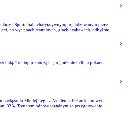
Kultury i Sportu balu charytatywnym, organizowanym przez
eci, po występach teatralnych, grach i zabawach, odbył się
ń wygrała 3-1. Fotoreportaż z turnieju - 23 zdjęcia
chnią. Trening rozpoczął się o godzinie 9:30, a piłkarze
zym związaniu Młodej Legii z Akademią Piłkarską, nowym
kami 93/4. Trenerem odpowiedzialnym za przygotowanie