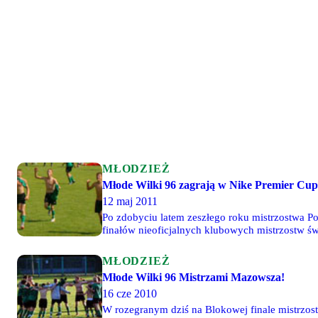
MŁODZIEŻ
Młode Wilki 96 zagrają w Nike Premier Cup
12 maj 2011
Po zdobyciu latem zeszłego roku mistrzostwa Po
finałów nieoficjalnych klubowych mistrzostw św
niedaleko Budapesztu. Do finałów awansują dwi
MŁODZIEŻ
Młode Wilki 96 Mistrzami Mazowsza!
16 cze 2010
W rozegranym dziś na Blokowej finale mistrzo