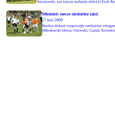
Anczewski, zaś trzecie trafienie dołożył Eryk R
które odbędą się w dniach 19-22 sierpnia w Łod
Młodzież: mecze niedzielne (akt)
27 kwi 2009
Bardzo dobrze rozpoczęły niedzielne zmagani
Mikułowski (dwa), Osowski, Gąstał, Kowalczy
Juniorzy młodsi nie doczekali się na swoich
po 2 trafieniach Ćwiąkały i Wypyszyńskiego