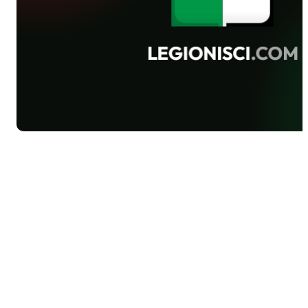
rozegrają
dwa mecze
towarzyskie
z
Chorwacją.