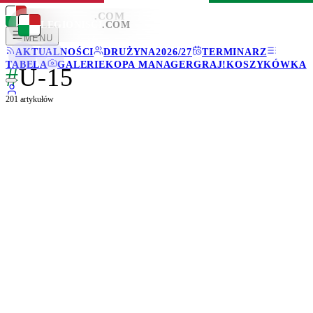
LEGIONISCI
.COM
LEGIONISCI
.COM
MENU
AKTUALNOŚCI
DRUŻYNA
2026/27
TERMINARZ
TABELA
GALERIE
KOPA MANAGER
GRAJ!
KOSZYKÓWKA
#
U-15
201
artykułów