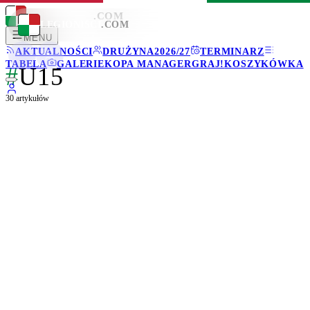
LEGIONISCI
.COM
LEGIONISCI
.COM
MENU
AKTUALNOŚCI
DRUŻYNA
2026/27
TERMINARZ
TABELA
GALERIE
KOPA MANAGER
GRAJ!
KOSZYKÓWKA
#
U15
30
artykułów