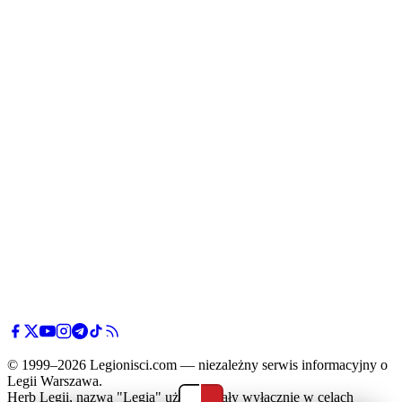
spotkanie
odbędzie
się w piątek
o 13:00 w
Galway.
© 1999–2026 Legionisci.com — niezależny serwis informacyjny o
Legii Warszawa.
Herb Legii, nazwa "Legia" użyte zostały wyłącznie w celach