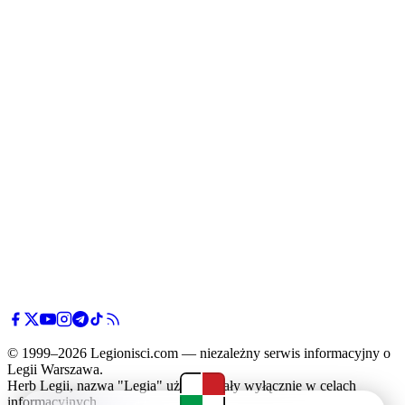
© 1999–2026 Legionisci.com — niezależny serwis informacyjny o
Legii Warszawa.
Herb Legii, nazwa "Legia" użyte zostały wyłącznie w celach
informacyjnych.