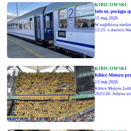
KIBICOWSKI
Info nt. pociągu 
15 maj 2026
W najbliższą niedzi
12:25 z dworca War
KIBICOWSKI
Kibice Motoru pr
13 maj 2026
Kibice Motoru Lubl
2025/26. Jedyna wi
dwoma pociągami s