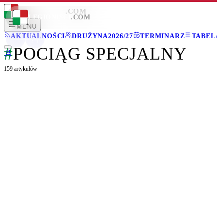
LEGIONISCI
.COM
LEGIONISCI
.COM
MENU
AKTUALNOŚCI
DRUŻYNA
2026/27
TERMINARZ
TABEL
#
POCIĄG SPECJALNY
159
artykułów