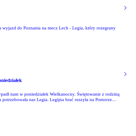
a wyjazd do Poznania na mecz Lech - Legia, który rozegrany
niedziałek
padł nam w poniedziałek Wielkanocny. Świętowanie z rodziną
ia potrzebowała nas Legia. Legijna brać ruszyła na Pomorze
 oczywiście nie brakowało licznych bluzgów z obu stron - o
ta. Nas najbardziej cieszy, że piłkarze w końcu wygrali, dając
cały czas jest długa i kręta.