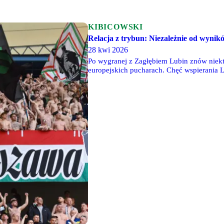
KIBICOWSKI
Relacja z trybun: Niezależnie od wyni
28 kwi 2026
Po wygranej z Zagłębiem Lubin znów niektó
europejskich pucharach. Chęć wspierania L
Poznania można było usłyszeć tyle optymi
przytaczać. I tak na cztery kolejki przed
ligi jest coraz bardziej realne...