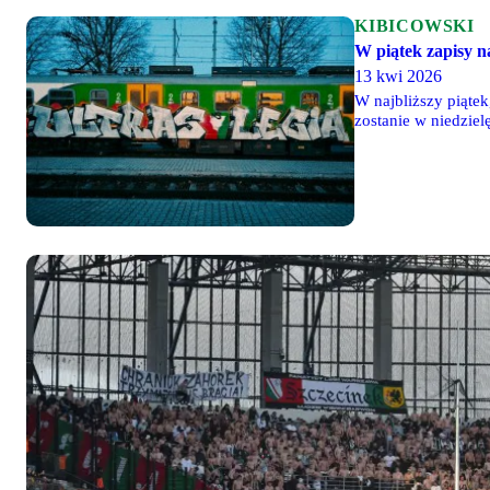
KIBICOWSKI
W piątek zapisy 
13 kwi 2026
W najbliższy piąte
zostanie w niedziel