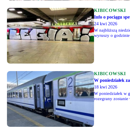
KIBICOWSKI
Info o pociągu sp
24 kwi 2026
W najbliższą niedzi
wyruszy o godzini
KIBICOWSKI
W poniedziałek za
18 kwi 2026
W poniedziałek w g
rozegrany zostanie 