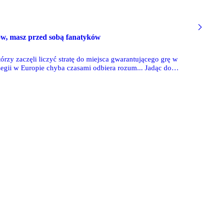
ków, masz przed sobą fanatyków
rzy zaczęli liczyć stratę do miejsca gwarantującego grę w
egii w Europie chyba czasami odbiera rozum... Jadąc do
stycznych wariantów, że po meczu zwyczajnie głupio je
 końcem sezonu, znów mamy nóż na gardle, a widmo spadku do I