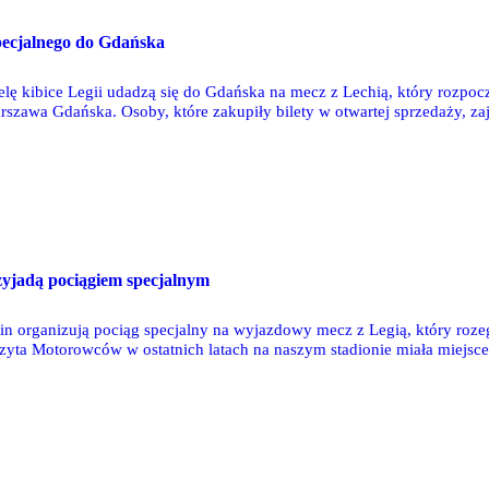
specjalnego do Gdańska
elę kibice Legii udadzą się do Gdańska na mecz z Lechią, który rozpoc
szawa Gdańska. Osoby, które zakupiły bilety w otwartej sprzedaży, z
zyjadą pociągiem specjalnym
in organizują pociąg specjalny na wyjazdowy mecz z Legią, który roze
zyta Motorowców w ostatnich latach na naszym stadionie miała miejsce
pecjalnymi w 1731 osób i z siedmioma flagami.