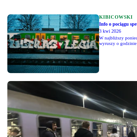
KIBICOWSKI
Info o pociągu sp
3 kwi 2026
W najbliższy ponied
wyruszy o godzini