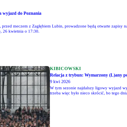
na wyjazd do Poznania
k, przed meczem z Zagłębiem Lubin, prowadzone będą otwarte zapisy n
ę, 26 kwietnia o 17:30.
KIBICOWSKI
Relacja z trybun: Wymarzony (L)any po
9 kwi 2026
W tym sezonie najdalszy ligowy wyjazd wy
trzeba więc było nieco skrócić, bo tego dn
Zachodnie w 711 osób. W trakcie spotkania
przyjaźni obu ekip już chyba nikt nie pamię
nadzieję na utrzymanie. Choć droga do tego 