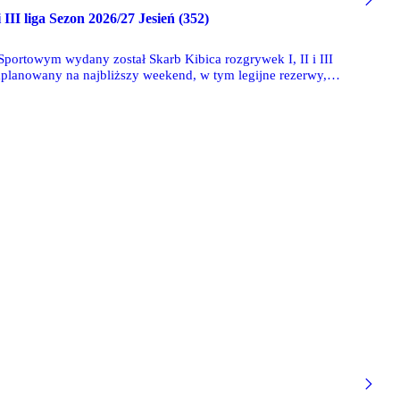
i III liga Sezon 2026/27 Jesień (352)
Sportowym wydany został Skarb Kibica rozgrywek I, II i III
zaplanowany na najbliższy weekend, w tym legijne rezerwy,
 poziomie centralnym - w drugiej lidze.