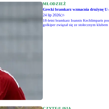
MŁODZIEŻ
Grecki bramkarz wzmacnia drużynę U-
24 lip 2026
5
18-letni bramkarz Ioannis Kechlimparis p
golkiper związał się ze stołecznym klube
najbliższych rozgrywkach ma przede wszys
będzie o obronę mistrzostwa Polski, a tak
CZYTE(L)NIA