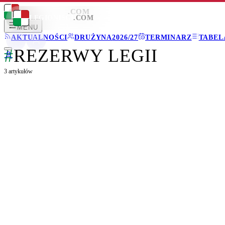
LEGIONISCI
.COM
LEGIONISCI
.COM
MENU
AKTUALNOŚCI
DRUŻYNA
2026/27
TERMINARZ
TABEL
#
REZERWY LEGII
3
artykułów