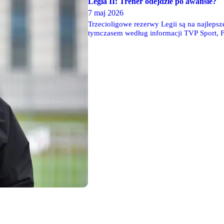
Legia II: Trener odejdzie po awansie?
7 maj 2026
Trzecioligowe rezerwy Legii są na najlepsz
tymczasem według informacji TVP Sport, 
zakończeniu obecnych rozgrywek.