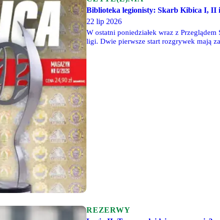
Biblioteka legionisty: Skarb Kibica I, II 
22 lip 2026
W ostatni poniedziałek wraz z Przeglądem 
ligi. Dwie pierwsze start rozgrywek mają 
które po raz pierwszy w historii zagrają na
REZERWY