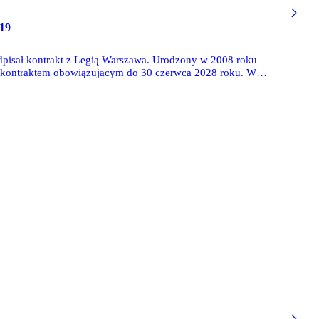
19
odpisał kontrakt z Legią Warszawa. Urodzony w 2008 roku
m kontraktem obowiązującym do 30 czerwca 2028 roku. W
tkim występować w drużynie juniorów do lat 19. Ta walczyć
że w rozgrywkach Młodzieżowej Ligi Mistrzów.