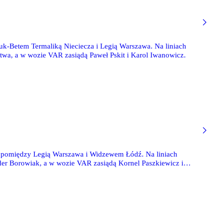
uk-Betem Termaliką Nieciecza i Legią Warszawa. Na liniach
wa, a w wozie VAR zasiądą Paweł Pskit i Karol Iwanowicz.
y pomiędzy Legią Warszawa i Widzewem Łódź. Na liniach
er Borowiak, a w wozie VAR zasiądą Kornel Paszkiewicz i