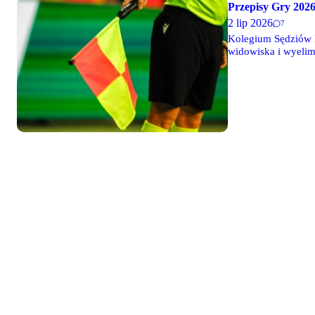
Przepisy Gry 2026
2 lip 2026
7
Kolegium Sędziów P
widowiska i wyelim
trwających mistrzos