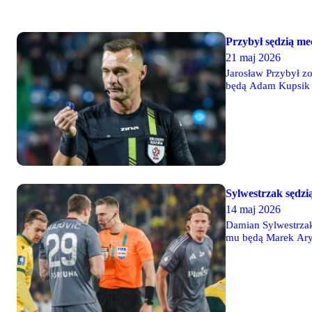
Przybył sędzią m
21 maj 2026
Jarosław Przybył z
będą Adam Kupsik i
Sylwestrzak sędzi
14 maj 2026
Damian Sylwestrzak
mu będą Marek Arys