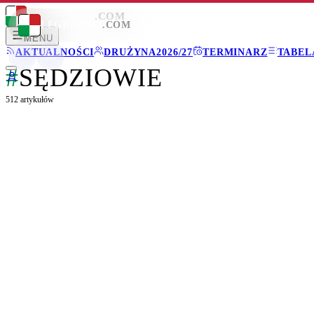
LEGIONISCI
.COM
LEGIONISCI
.COM
MENU
AKTUALNOŚCI
DRUŻYNA
2026/27
TERMINARZ
TABEL
#
SĘDZIOWIE
512
artykułów