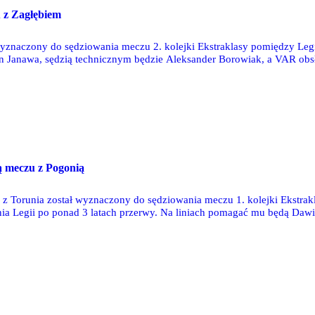
 z Zagłębiem
wyznaczony do sędziowania meczu 2. kolejki Ekstraklasy pomiędzy Le
n Janawa, sędzią technicznym będzie Aleksander Borowiak, a VAR obs
ą meczu z Pogonią
 z Torunia został wyznaczony do sędziowania meczu 1. kolejki Ekstra
ia Legii po ponad 3 latach przerwy. Na liniach pomagać mu będą Dawid
bsługiwać będą Paweł Malec i Łukasz Kuźma.