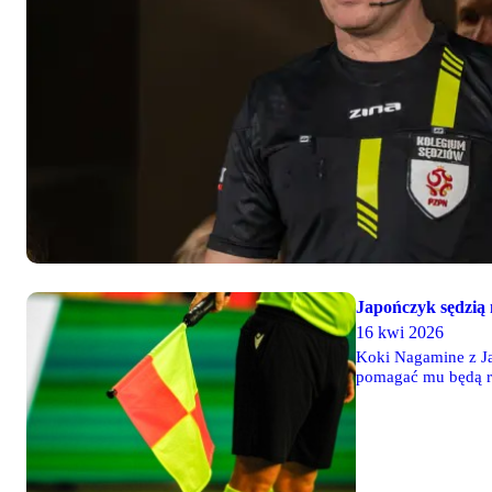
Japończyk sędzią
16 kwi 2026
Koki Nagamine z Ja
pomagać mu będą r
Mateusz Piszczelok