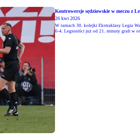
Kontrowersje sędziowskie w meczu z L
26 kwi 2026
W ramach 30. kolejki Ekstraklasy Legia 
0-4. Legioniści już od 21. minuty grali w o
Augustyniaka. Początkowo arbiter główny sp
konsultacji z sędziami VAR, Tomaszem Mus
udziału w meczu.