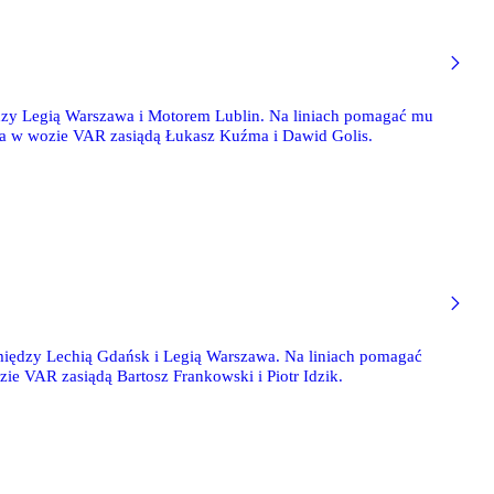
ędzy Legią Warszawa i Motorem Lublin. Na liniach pomagać mu
 a w wozie VAR zasiądą Łukasz Kuźma i Dawid Golis.
między Lechią Gdańsk i Legią Warszawa. Na liniach pomagać
ie VAR zasiądą Bartosz Frankowski i Piotr Idzik.