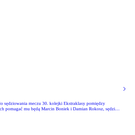
do sędziowania meczu 30. kolejki Ekstraklasy pomiędzy
ach pomagać mu będą Marcin Boniek i Damian Rokosz, sędzią
 w wozie VAR zasiądą Tomasz Musiał i Paweł Sokolnicki.