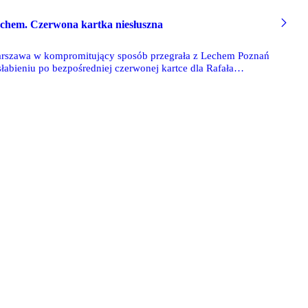
echem. Czerwona kartka niesłuszna
Warszawa w kompromitujący sposób przegrała z Lechem Poznań
słabieniu po bezpośredniej czerwonej kartce dla Rafała
otkania, Piotr Lasyk, ukarał obrońcę Legii żółtą kartką, ale po
iałem i Pawłem Sokolnickim, wykluczył legionistę z dalszego