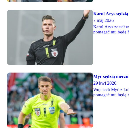
Karol Arys sędzi
7 maj 2026
Karol Arys został 
pomagać mu będą Ma
Myć sędzią mecz
29 kwi 2026
Wojciech Myć z Lub
pomagać mu będą Ad
Jakub Winkler.