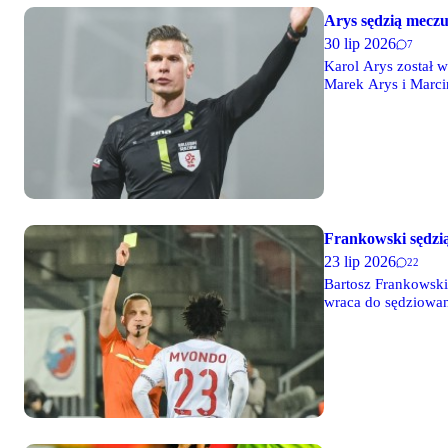
Arys sędzią meczu
30 lip 2026
7
Karol Arys został 
Marek Arys i Marci
Frankowski sędzi
23 lip 2026
22
Bartosz Frankowski
wraca do sędziowan
Pazdecki, a VAR o