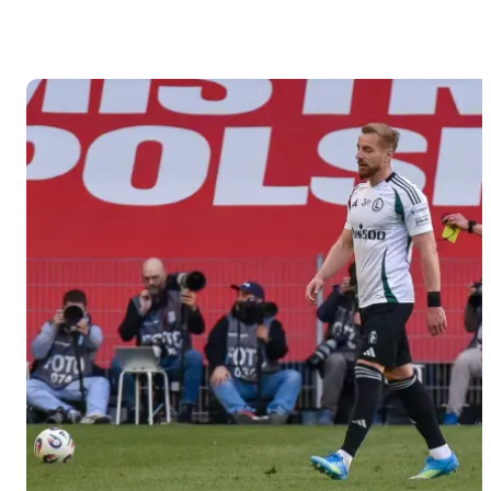
Kupsik i
Mikołaj
Kostrzewa,
sędzią
technicznym
będzie
Aleksander
Borowiak,
a w wozie
VAR
zasiądą
Kornel
Paszkiewicz
i Jakub
Winkler.