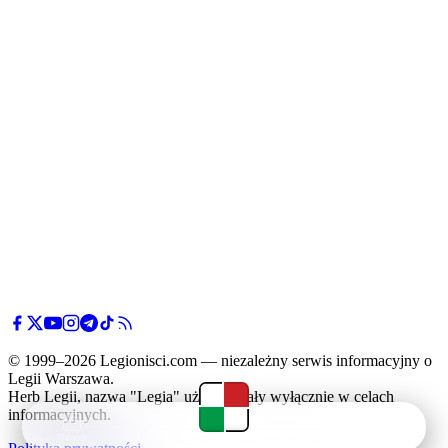
© 1999–2026 Legionisci.com — niezależny serwis informacyjny o
Legii Warszawa.
Herb Legii, nazwa "Legia" użyte zostały wyłącznie w celach
informacyjnych.
Newsy
Terminarz
Tabela
Menu