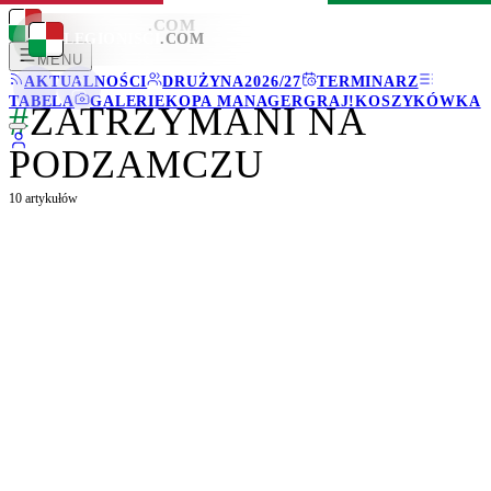
LEGIONISCI
.COM
LEGIONISCI
.COM
MENU
AKTUALNOŚCI
DRUŻYNA
2026/27
TERMINARZ
TABELA
GALERIE
KOPA MANAGER
GRAJ!
KOSZYKÓWKA
#
ZATRZYMANI NA
PODZAMCZU
10
artykułów