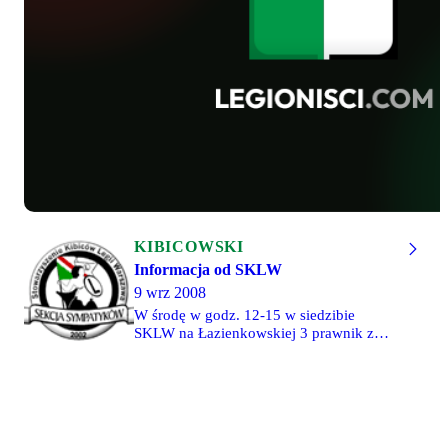
KIBICOWSKI
Informacja od SKLW
9 wrz 2008
W środę w godz. 12-15 w siedzibie
SKLW na Łazienkowskiej 3 prawnik z
Ogólnopolskiego Związku Stowarzyszeń
Kibiców będzie udzielał porad kibicom
zatrzymanym w ubiegły wtorek na
Podzamczu. Stowarzyszenie Kibiców
Legii Warszawa prosi o kontakt wszystkie
osoby, którym sąd nie nałożył aresztu na