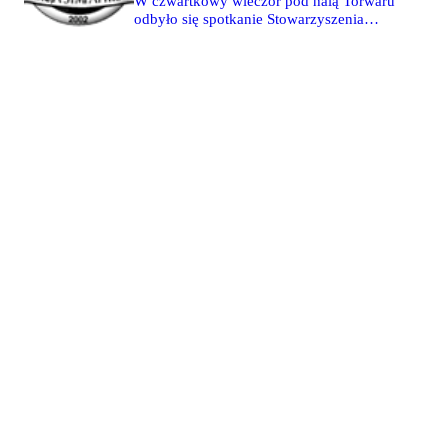
W czwartkowy wieczór pod halą Torwaru
spotkanie to będą chciały obejrzeć na
odbyło się spotkanie Stowarzyszenia
żywo na obiekcie przy ul.
Kibiców Legii Warszawa oraz kibiców,
Konwiktorskiej obie grupy kibiców. No
którzy po wtorkowym meczu derbowym
ale jednak chyba nie do końca.
w Pucharze Ekstraklasy zostali
zatrzymani i rozwiezieni do komisariatów
policji na całym Mazowszu. Osoby
zainteresowane składaniem wniosków
odwoławczych od nałożonych wyroków
sądowych zostały poinformowane przez
przedstawicieli SKLW, że stosowny
formularz oraz wszystkie niezbędne
informacje lada dzień znajdą na legijnych
portalach internetowych.