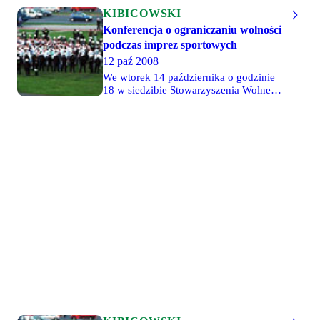
KIBICOWSKI
Konferencja o ograniczaniu wolności
podczas imprez sportowych
12 paź 2008
We wtorek 14 października o godzinie
18 w siedzibie Stowarzyszenia Wolnego
Słowa (ul. Marszałkowska 7, wejście od
ul. E. Zoli) odbędzie się konferencja na
którą organizatorzy zaprosili m.in.
obecnego Ministra Sprawiedliwości
Zbigniewa Ćwiąkalskiego, Komendanta
Stołecznej Policji Adama Mularza,
Mirosława Wróblewskiego z Biura
Rzecznika Praw Obywatelskich.
Dyskusja panelowa będzie przede
wszystkim dotyczyła zatrzymania 750
osób 2 września przed meczem Legii z
Polonią Warszawa oraz prace nad
projektem nowej ustawy o
bezpieczeństwie imprez masowych.