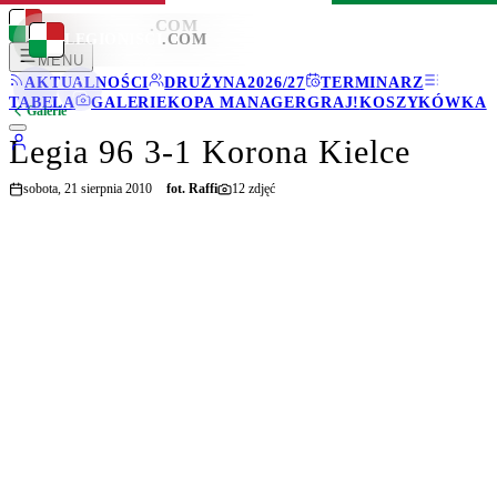
LEGIONISCI
.COM
LEGIONISCI
.COM
MENU
AKTUALNOŚCI
DRUŻYNA
2026/27
TERMINARZ
TABELA
GALERIE
KOPA MANAGER
GRAJ!
KOSZYKÓWKA
Galerie
Legia 96 3-1 Korona Kielce
sobota, 21 sierpnia 2010
fot.
Raffi
12
zdjęć