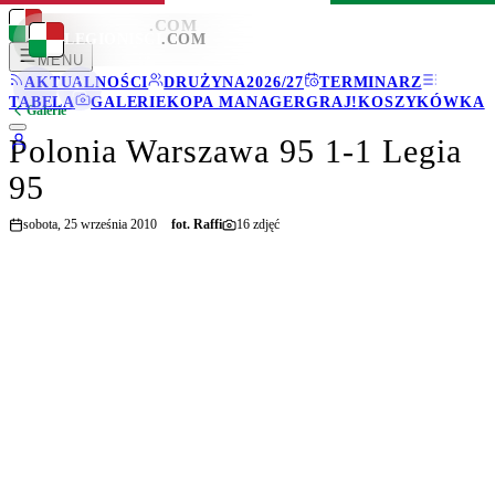
LEGIONISCI
.COM
LEGIONISCI
.COM
MENU
AKTUALNOŚCI
DRUŻYNA
2026/27
TERMINARZ
TABELA
GALERIE
KOPA MANAGER
GRAJ!
KOSZYKÓWKA
Galerie
Polonia Warszawa 95 1-1 Legia
95
sobota, 25 września 2010
fot.
Raffi
16
zdjęć