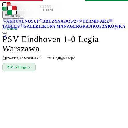
LEGIONISCI
.COM
LEGIONISCI
.COM
MENU
AKTUALNOŚCI
DRUŻYNA
2026/27
TERMINARZ
TABELA
GALERIE
KOPA MANAGER
GRAJ!
KOSZYKÓWKA
Galerie
PSV Eindhoven 1-0 Legia
Warszawa
czwartek, 15 września 2011
fot.
Hagi
77
zdjęć
PSV
1-0
Legia