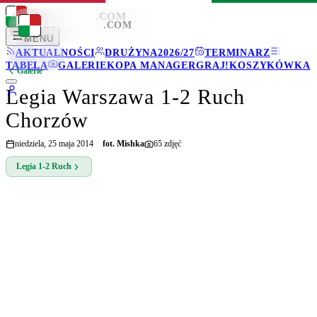
LEGIONISCI
.COM
LEGIONISCI
.COM
MENU
AKTUALNOŚCI
DRUŻYNA
2026/27
TERMINARZ
TABELA
GALERIE
KOPA MANAGER
GRAJ!
KOSZYKÓWKA
Galerie
Legia Warszawa 1-2 Ruch
Chorzów
niedziela, 25 maja 2014
fot.
Mishka
65
zdjęć
Legia
1-2
Ruch