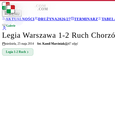
LEGIONISCI
.COM
LEGIONISCI
.COM
MENU
AKTUALNOŚCI
DRUŻYNA
2026/27
TERMINARZ
TABEL
Galerie
Legia Warszawa 1-2 Ruch Chorz
niedziela, 25 maja 2014
fot.
Kamil Marciniak
47
zdjęć
Legia
1-2
Ruch