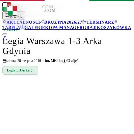
LEGIONISCI
.COM
LEGIONISCI
.COM
MENU
AKTUALNOŚCI
DRUŻYNA
2026/27
TERMINARZ
TABELA
GALERIE
KOPA MANAGER
GRAJ!
KOSZYKÓWKA
Galerie
Legia Warszawa 1-3 Arka
Gdynia
sobota, 20 sierpnia 2016
fot.
Mishka
63
zdjęć
Legia
1-3
Arka